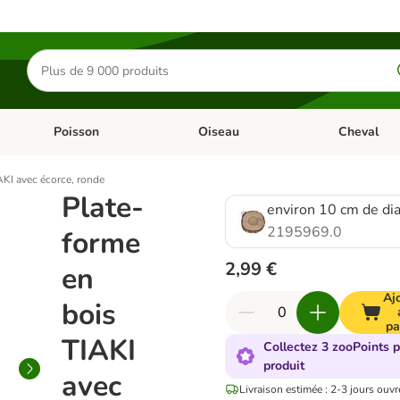
Rechercher
des
produits
Poisson
Oiseau
Cheval
Chat
Dérouler les catégories: Rongeur & Co
Dérouler les catégories: Poisson
Dérouler les 
AKI avec écorce, ronde
Plate-
environ 10 cm de di
2195969.0
forme
2,99 €
en
Aj
bois
pa
TIAKI
Collectez 3 zooPoints p
produit
avec
Livraison estimée : 2-3 jours ouvr