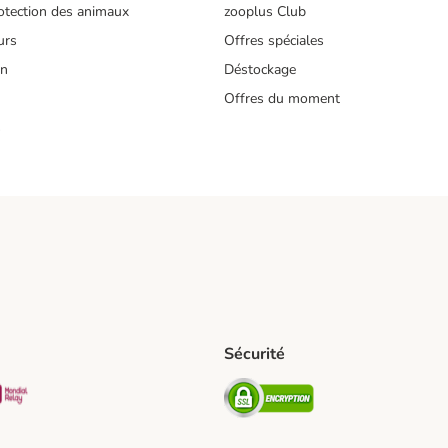
tection des animaux
zooplus Club
urs
Offres spéciales
on
Déstockage
Offres du moment
s
Sécurité
pping Method
D Shipping Method
Mondial relay Shipping Method
Security
od
hod