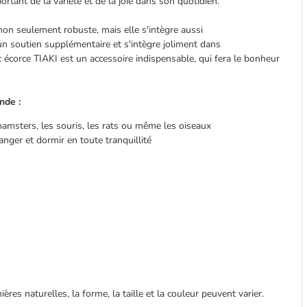
rtant de la variété et de la joie dans son quotidien.
 non seulement robuste, mais elle s'intègre aussi
un soutien supplémentaire et s'intègre joliment dans
écorce TIAKI est un accessoire indispensable, qui fera le bonheur
nde :
hamsters, les souris, les rats ou même les oiseaux
nger et dormir en toute tranquillité
res naturelles, la forme, la taille et la couleur peuvent varier.