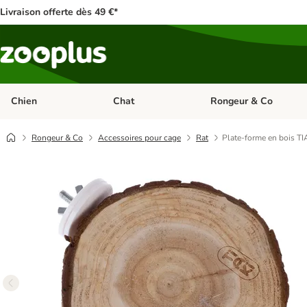
Livraison offerte dès 49 €*
Chien
Chat
Rongeur & Co
Dérouler les catégories: Chien
Dérouler les catégories: 
Rongeur & Co
Accessoires pour cage
Rat
Plate-forme en bois TI