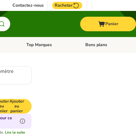
Contactez-nous
Racheter
Panier
Top Marques
Bons plans
catégories: Oiseau
Dérouler les catégories: Cheval
Dérouler les catégories: Top
amètre
outer
Ajouter
au
au
nier
panier
our ce
és.
Lire la suite