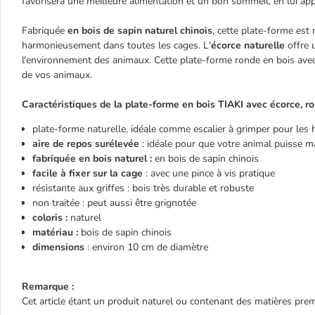
favorisera une meilleure alimentation et un bon sommeil, en lui appo
Fabriquée
en bois de sapin naturel chinois
, cette plate-forme est
harmonieusement dans toutes les cages. L'
écorce naturelle
offre 
l'environnement des animaux. Cette plate-forme ronde en bois avec 
de vos animaux.
Caractéristiques de la plate-forme en bois TIAKI avec écorce, ro
plate-forme naturelle, idéale comme escalier à grimper pour les 
aire de repos surélevée
: idéale pour que votre animal puisse ma
fabriquée en bois naturel :
en bois de sapin chinois
facile à fixer sur la cage
: avec une pince à vis pratique
résistante aux griffes : bois très durable et robuste
non traitée : peut aussi être grignotée
coloris :
naturel
matériau :
bois de sapin chinois
dimensions
: environ 10 cm de diamètre
Remarque :
Cet article étant un produit naturel ou contenant des matières premiè