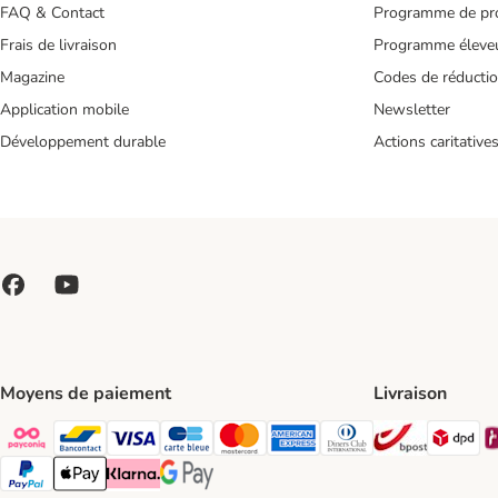
FAQ & Contact
Programme de pro
Frais de livraison
Programme éleve
Magazine
Codes de réducti
Application mobile
Newsletter
Développement durable
Actions caritative
Moyens de paiement
Livraison
Bpost Shi
DP
Payconiq Payment Method
bancontact Payment Method
Visa Payment Method
carte bleue Payment Method
Master card Payment Method
American express Payment Meth
Diners club Payment Met
Paypal Payment Method
Apple Pay Payment Method
Klarna Payment Method
Google Pay Payment Method