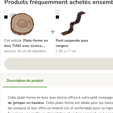
Produits fréquemment achetés ensem
Plate-forme en bois TIAKI avec écorce, ronde
Pont suspendu pour rongeur
Cet article
:
Plate-forme en
Pont suspendu pour
bois TIAKI avec écorce,
rongeur
ronde
environ 10 cm de diamètre
L 55 x l 7 cm
Description du produit
Cette plate-forme en bois avec écorce offrira à votre petit compag
de grimper en hauteur
. Cette plate-forme est idéale pour les hamst
les oiseaux) et leur offre un endroit sûr et confortable pour se re