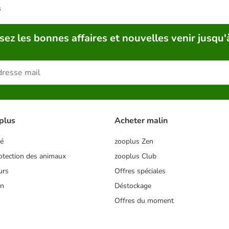
s
sez les bonnes affaires et nouvelles venir jusqu'
plus
Acheter malin
té
zooplus Zen
tection des animaux
zooplus Club
urs
Offres spéciales
on
Déstockage
Offres du moment
s