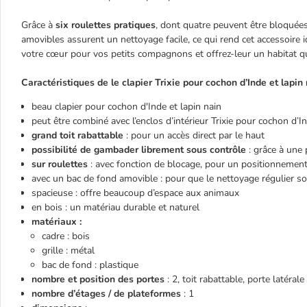
Grâce à
six roulettes pratiques
, dont quatre peuvent être bloquées,
amovibles assurent un nettoyage facile, ce qui rend cet accessoire i
votre cœur pour vos petits compagnons et offrez-leur un habitat qui
Caractéristiques de le clapier Trixie pour cochon d’Inde et lapin 
beau clapier pour cochon d'Inde et lapin nain
peut être combiné avec l’enclos d’intérieur Trixie pour cochon d’
grand toit rabattable
: pour un accès direct par le haut
possibilité de gambader librement sous contrôle
: grâce à une 
sur roulettes
: avec fonction de blocage, pour un positionnement
avec un bac de fond amovible : pour que le nettoyage régulier soit
spacieuse : offre beaucoup d’espace aux animaux
en bois : un matériau durable et naturel
matériaux :
cadre : bois
grille : métal
bac de fond : plastique
nombre et position des portes
: 2, toit rabattable, porte latérale
nombre d’étages / de plateformes
: 1