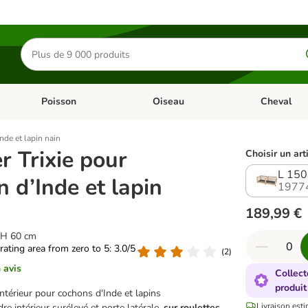
Rechercher
des
produits
Poisson
Oiseau
Cheval
Chat
Dérouler les catégories: Rongeur & Co
Dérouler les catégories: Poisson
Dérouler les 
nde et lapin nain
r Trixie pour
Choisir un art
L 150
 d’Inde et lapin
1977
189,99 €
x H 60 cm
 rating area from zero to 5: 3.0/5
(
2
)
 avis
Collect
produit
ntérieur pour cochons d'Inde et lapins
Livraison esti
re intérieur surélevé et porte latérale,
sur roulettes