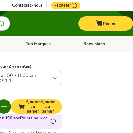
Contactez-nous
Racheter
Panier
Top Marques
Bons plans
catégories: Oiseau
Dérouler les catégories: Cheval
Dérouler les catégories: Top
icle (2 variantes)
 x l 50 x H 60 cm
451.1
Ajouter
Ajouter
au
au
panier
panier
ez 190 zooPoints pour ce
mée : 2-3 jours ouvrés.
Lire la suite