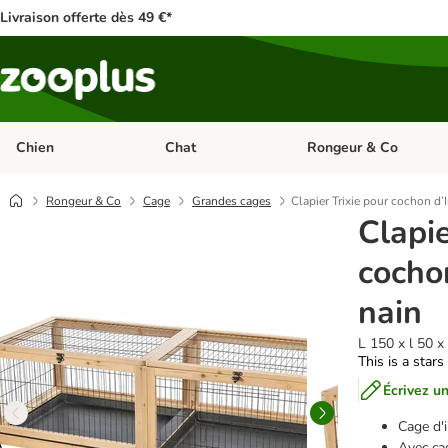
Livraison offerte dès 49 €*
Chien
Chat
Rongeur & Co
Dérouler les catégories: Chien
Dérouler les catégories: 
Rongeur & Co
Cage
Grandes cages
Clapier Trixie pour cochon d’I
Clapie
cochon
nain
L 150 x l 50 
This is a stars
Écrivez un
Cage d'i
Avec cad