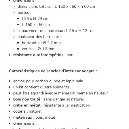
dimensions
:
dimensions totales : L 150 x l 50 x h 60 cm
portes :
l 36 x H 24 cm
L 150 x l 50 cm
espacement des barreaux : l 2,5 x H 12 cm
épaisseur des barreaux :
horizontal : Ø 2,7 mm
vertical : Ø 1,8 mm
résistante aux intempéries
: non
Caractéristiques de l’enclos d’intérieur adapté :
enclos pour cochon d’Inde et lapin nain
un kit contient quatre éléments
peut être agrandi avec le même kit, même en hauteur
bois non traité
: sans danger et naturel
grille en métal
: résistante à la mastication
coloris :
naturel
matériaux :
bois, métal
dimensions
: