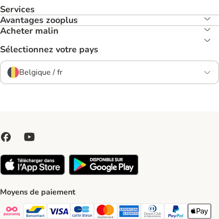
Services
Avantages zooplus
Acheter malin
Sélectionnez votre pays
Belgique / fr
Moyens de paiement
Payconiq Payment Method
bancontact Payment Method
Visa Payment Method
carte bleue Payment Method
Master card Payment Method
American express Payment Meth
Diners club Payment Met
Paypal Payment 
Apple Pa