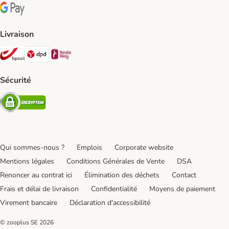
Google Pay Payment Method
Livraison
Bpost Shipping Method
DPD Shipping Method
Mondial relay Shipping Method
Sécurité
Security
Qui sommes-nous ?
Emplois
Corporate website
Mentions légales
Conditions Générales de Vente
DSA
Renoncer au contrat ici
Élimination des déchets
Contact
Frais et délai de livraison
Confidentialité
Moyens de paiement
Virement bancaire
Déclaration d'accessibilité
© zooplus SE
2026