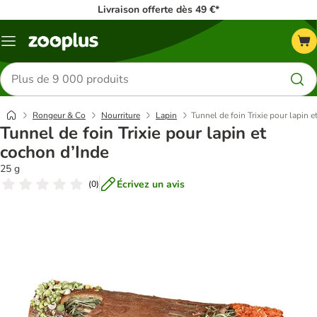
Livraison offerte dès 49 €*
Menu
Rechercher
des
produits
Rongeur & Co
Nourriture
Lapin
Tunnel de foin Trixie pour lapin 
Tunnel de foin Trixie pour lapin et
cochon d’Inde
25 g
Écrivez un avis
(
0
)