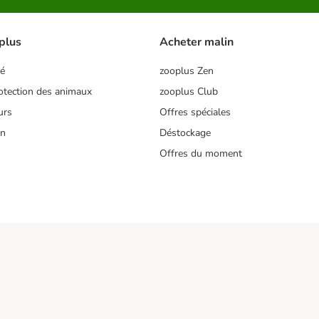
plus
Acheter malin
té
zooplus Zen
tection des animaux
zooplus Club
urs
Offres spéciales
on
Déstockage
Offres du moment
s