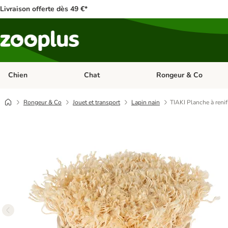
Livraison offerte dès 49 €*
Chien
Chat
Rongeur & Co
Dérouler les catégories: Chien
Dérouler les catégories: 
Rongeur & Co
Jouet et transport
Lapin nain
TIAKI Planche à reni