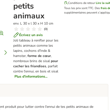
petits
Conditions de retour
Lire la sui
Tous les prix sont TTC.
Des
frais d
animaux
supplémentaires peuvent s’appliqu
env. L 30 x l 30 x H 10 cm
(
0
)
Écrivez un avis
Joli tableau à renifler pour les
petits animaux comme les
lapins, cochons d'Inde &
hamster,
forme de cœur
,
nombreux brins de sisal
pour
cacher les friandises
, parfait
contre l'ennui, en bois et sisal
Plus d'informations...
nt produit pour lutter contre l'ennui de tes petits animaux de