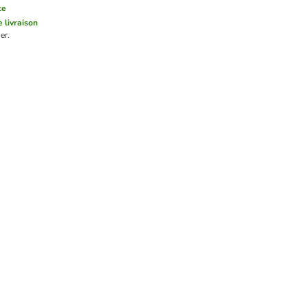
te
e livraison
er.