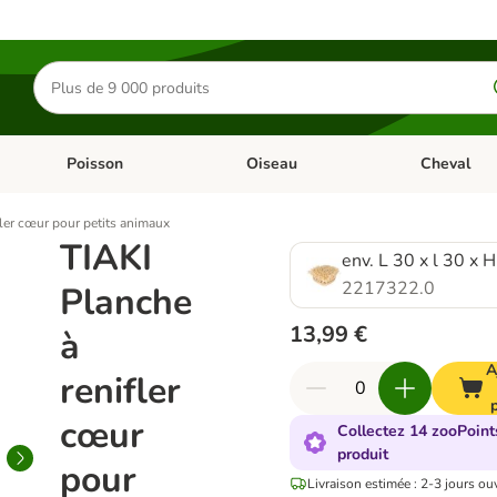
Rechercher
des
produits
Poisson
Oiseau
Cheval
Chat
Dérouler les catégories: Rongeur & Co
Dérouler les catégories: Poisson
Dérouler les 
fler cœur pour petits animaux
TIAKI
env. L 30 x l 30 x 
2217322.0
Planche
13,99 €
à
A
renifler
cœur
Collectez 14 zooPoint
produit
pour
Livraison estimée : 2-3 jours ou