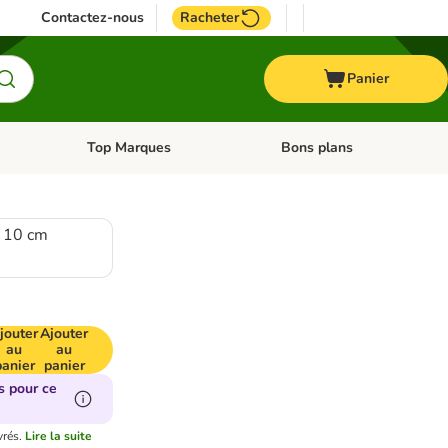
Contactez-nous
Racheter
Panier
Top Marques
Bons plans
catégories: Oiseau
Dérouler les catégories: Cheval
Dérouler les catégories: Top
H 10 cm
jouter
Ajouter
au
au
panier
panier
s pour ce
vrés.
Lire la suite