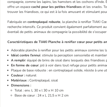
compagnie, comme les lapins, les hamsters et les cochons d'Inde. 
offre un espace
caché pour les petites friandises
et les snacks. T
trouver les friandises, ce qui est à la fois amusant et stimulant pou
Fabriquée en
contreplaqué robuste
, la planche à renifler TIAKI Cœ
recherche intensifs. Ce produit convient également parfaitement aux
éventail de petits animaux de compagnie la possibilité de s'occuper
Caractéristiques de TIAKI Planche à renifler cœur pour petits a
Adorable planche à renifler pour les petits animaux comme les la
Idéal contre l'ennui
: stimule la perception sensorielle et maint
A remplir
: équipé de brins de sisal dans lesquels des friandises
En forme de cœur
: joli à voir dans tout refuge pour petits anim
Plaque de base robuste : en contreplaqué solide, résiste à une uti
Couleur :
naturel
Matériaux :
Contreplaqué, sisal
Dimensions :
Total : env. L 30 x l 30 x H 10 cm
Base de cœur : 24 x L 21,5 x H 2 cm