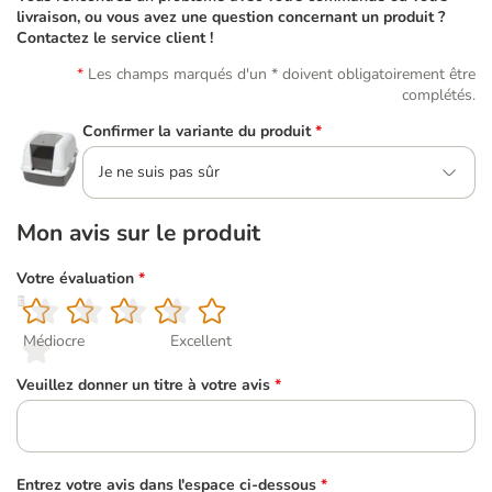
livraison, ou vous avez une question concernant un produit ?
Contactez le service client !
Les champs marqués d'un * doivent obligatoirement être
complétés.
Confirmer la variante du produit
*
Je ne suis pas sûr
Mon avis sur le produit
Votre évaluation
*
1
2
3
4
5
Médiocre
Excellent
Veuillez donner un titre à votre avis
*
Entrez votre avis dans l'espace ci-dessous
*