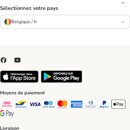
Sélectionnez votre pays
Belgique / fr
Moyens de paiement
Payconiq Payment Method
bancontact Payment Method
Visa Payment Method
carte bleue Payment Method
Master card Payment Method
American express Payment Meth
Diners club Payment Met
Paypal Payment 
Apple Pa
Google Pay Payment Method
Livraison