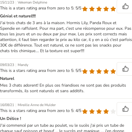
|
15/11/23
Vekeman Delphine
This is a stars rating area from zero to 5: 5/5
Génial et naturel!!!!
J'ai trois chats de 3 ans à la maison. Hormis Lily, Panda Roux et
Spendie en raffolent. Pour ma part, c'est une récompense pour eux. Pas
tous les jours et un ou deux par jour max. Les prix sont corrects mais
attention, il faut bien regarder le prix au kilo car, il y en a où c'est parfois
30€ de différence. Tout est naturel, ce ne sont pas les snacks pour
chats très chimique.... Et la texture est super!!!!
|
09/03/23
Mandy
This is a stars rating area from zero to 5: 5/5
Naturel
Mes 3 chats adorent! En plus ces friandises ne sont pas des produits
transformés, ils sont naturels et sans additifs.
|
16/08/21
Mireille Anne de Mulder
This is a stars rating area from zero to 5: 4/5
Un Délice !
J'ai commencé par un tube au poulet, vu le sucès j'ai pris un tube de
chaque sauf poisson et boeuf ... le succès est magique .... j'en donne