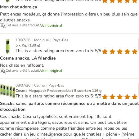
Mon chat adore ça
Petit encas moelleux, ça donne l'impression d'être un peu plus sain que
d'autres snacks.
Cet avis a été traduit.
Voir l’original
|
|
13/07/26
Monique
Pays-Bas
5 x Kip (130 g)
This is a stars rating area from zero to 5: 5/5
Cosma snacks, LA friandise
Nos chats en raffolent.
Cet avis a été traduit.
Voir l’original
|
|
08/07/26
Celina
Pays-Bas
Cosma Megapack Probeerpakket 5 soorten 116 g
This is a stars rating area from zero to 5: 5/5
Snacks sains, parfaits comme récompense ou à mettre dans un jouet
d’occupation
Ces snacks Cosma lyophilisés sont vraiment top ! Ils sont
apparemment ultra légers, savoureux et sains. On peut les utiliser
comme récompense, comme petite friandise entre les repas ou les
cacher dans un jeu d’intelligence pour que le chat les « pêche » (même