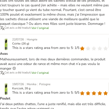
Elles ont toutes les deux adoré les sachets d’essai de ces produits, et
c’est toujours le cas quand j’en achète – mais elles ne veulent même pas
y toucher quand ça vient du tube normal. Pourtant, c’est censé être
100% poulet et exactement la même chose, mais j’ai l’impression que
les sachets d’essai utilisent une viande de meilleure qualité que le
paquet classique ? Ou alors mes filles sont juste bizarres. Dommage !
Cet avis a été traduit.
Voir l’original
|
22/07/26
Hongrie
Csirke (26 g)
This is a stars rating area from zero to 5: 1/5
Avas
Malheureusement, lors de mes deux dernières commandes, le produit
avait aussi une odeur de rance et même mon chat n’a pas voulu le
manger 😔
Cet avis a été traduit.
Voir l’original
|
|
19/07/26
Monika
Pologne
Kurczak, 26 g
This is a stars rating area from zero to 5: 5/5
Poulet
J'ai deux petites chattes, l'une a juste reniflé, mais elle est très difficile,
tandis que l'autre adore vraiment ça.