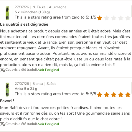
|
|
27/07/26
N. Falke
Allemagne
5 x Hühnchen (130 g)
This is a stars rating area from zero to 5: 1/5
La qualité s'est dégradée
Nous achetons ce produit depuis des années et il était adoré. Mais c’est
fini maintenant. Les dernières commandes étaient toutes très jaunâtres
et sentaient le vieux et le rance. Bien sûr, personne n’en veut, car c’est
vraiment répugnant. Avant, ils étaient presque blancs et n’avaient
pratiquement aucune odeur. Pourtant, nous avons commandé encore et
encore, en pensant que c’était peut-être juste un ou deux lots ratés à la
production, alors on n’a rien dit, mais là, ça fait la énième fois !!
Cet avis a été traduit.
Voir l’original
|
|
27/07/26
Bianca
Suède
Anka 5 x 21 g
This is a stars rating area from zero to 5: 5/5
Favori !
Mon Ralfi devient fou avec ces petites friandises. Il aime toutes les
saveurs et il ronronne dès qu’on les sort ! Une gourmandise saine sans
plein d’additifs que le chat adore !
Cet avis a été traduit.
Voir l’original