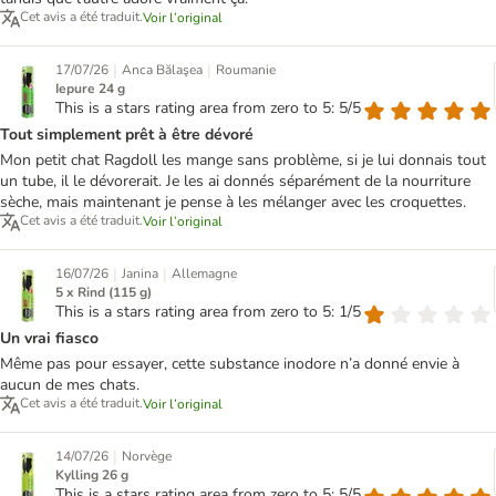
Cet avis a été traduit.
Voir l’original
|
|
17/07/26
Anca Bălaşea
Roumanie
Iepure 24 g
This is a stars rating area from zero to 5: 5/5
Tout simplement prêt à être dévoré
Mon petit chat Ragdoll les mange sans problème, si je lui donnais tout
un tube, il le dévorerait. Je les ai donnés séparément de la nourriture
sèche, mais maintenant je pense à les mélanger avec les croquettes.
Cet avis a été traduit.
Voir l’original
|
|
16/07/26
Janina
Allemagne
5 x Rind (115 g)
This is a stars rating area from zero to 5: 1/5
Un vrai fiasco
Même pas pour essayer, cette substance inodore n’a donné envie à
aucun de mes chats.
Cet avis a été traduit.
Voir l’original
|
14/07/26
Norvège
Kylling 26 g
This is a stars rating area from zero to 5: 5/5