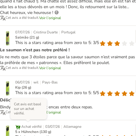
quand il fait chaud !). Ma chatte est assez difficile, mais elle en est fan et
elle les a tous dévorés en un mois ! Donc, ils retournent sur la liste...
Chat heureux, vie heureuse ! 😅
Cet avis a été traduit.
Voir l’original
|
|
07/07/26
Cristina Duarte
Portugal
Salmão (21 g)
This is a stars rating area from zero to 5: 3/5
Le saumon n’est pas notre préféré !
Je ne mets que 3 étoiles parce que la saveur saumon n’est vraiment pas
la préférée de mes « patronnes ». Elles préfèrent le poulet.
Cet avis a été traduit.
Voir l’original
|
|
06/07/26
wil
Pays-Bas
Kip (26 g)
This is a stars rating area from zero to 5: 5/5
Délicieux
Cet avis est basé
Bindy en raffole. Un petit encas entre deux repas.
sur un achat
Cet avis a été traduit.
Voir l’original
vérifié.
|
|
Achat vérifié
03/07/26
Allemagne
5 x Hühnchen (130 g)