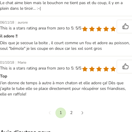
Le chat aime bien mais le bouchon ne tient pas et du coup, il y en a
plein dans le tiroir... :-(
|
06/11/18
aurore
This is a stars rating area from zero to 5: 5/5
il adore !!
Dès que je secoue la boite , il court comme un fou et adore au poisson,
seul "bémole" je les coupe en deux car les xxl sont gros
|
01/10/18
Marie
This is a stars rating area from zero to 5: 5/5
Top
J’en donne de temps à autre à mon chaton et elle adore ça! Dès que
j’agite le tube elle se place directement pour récupérer ses friandises,
elle en raffole!
1
2
Précédent
Suivant