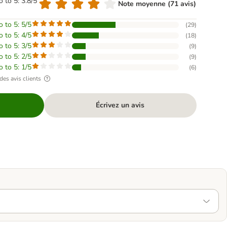
o to 5: 3.8/5
Note moyenne (71 avis)
o to 5: 5/5
(
29
)
o to 5: 4/5
(
18
)
o to 5: 3/5
(
9
)
o to 5: 2/5
(
9
)
o to 5: 1/5
(
6
)
des avis clients
Écrivez un avis