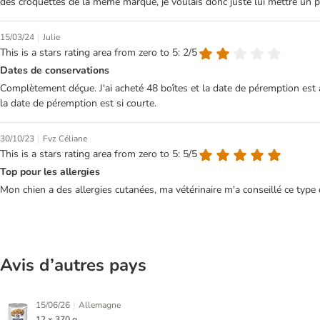
des croquettes de la même marque, je voulais donc juste lui mettre un peu
|
15/03/24
Julie
This is a stars rating area from zero to 5: 2/5
Dates de conservations
Complètement déçue. J'ai acheté 48 boîtes et la date de péremption est à p
la date de péremption est si courte.
|
30/10/23
Fvz Céliane
This is a stars rating area from zero to 5: 5/5
Top pour les allergies
Mon chien a des allergies cutanées, ma vétérinaire m'a conseillé ce type 
Avis d’autres pays
|
15/06/26
Allemagne
12 x 370 g