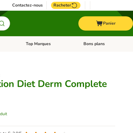
Contactez-nous
Racheter
Panier
Top Marques
Bons plans
catégories: Oiseau
Dérouler les catégories: Cheval
Dérouler les catégories: Top
:
ption Diet Derm Complete
duit