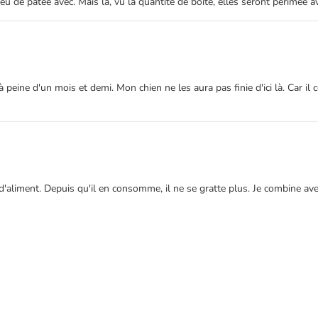
 de pâtée avec. Mais là, vu la quantité de boite, elles seront périmée ava
eine d'un mois et demi. Mon chien ne les aura pas finie d'ici là. Car il c
d'aliment. Depuis qu'il en consomme, il ne se gratte plus. Je combine ave