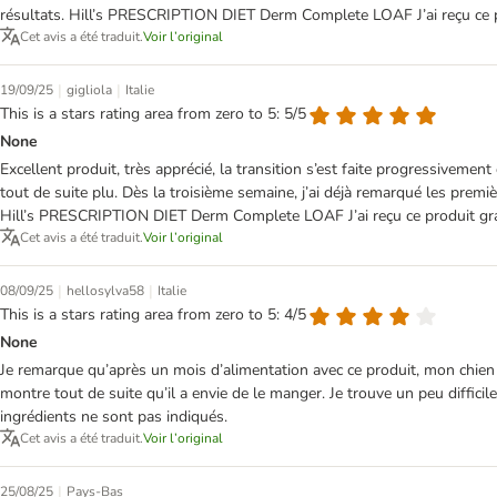
résultats. Hill’s PRESCRIPTION DIET Derm Complete LOAF J’ai reçu ce p
Cet avis a été traduit.
Voir l’original
|
|
19/09/25
gigliola
Italie
This is a stars rating area from zero to 5: 5/5
None
Excellent produit, très apprécié, la transition s’est faite progressiveme
tout de suite plu. Dès la troisième semaine, j’ai déjà remarqué les premiè
Hill’s PRESCRIPTION DIET Derm Complete LOAF J’ai reçu ce produit gra
Cet avis a été traduit.
Voir l’original
|
|
08/09/25
hellosylva58
Italie
This is a stars rating area from zero to 5: 4/5
None
Je remarque qu’après un mois d’alimentation avec ce produit, mon chien a e
montre tout de suite qu’il a envie de le manger. Je trouve un peu difficile 
ingrédients ne sont pas indiqués.
Cet avis a été traduit.
Voir l’original
|
25/08/25
Pays-Bas