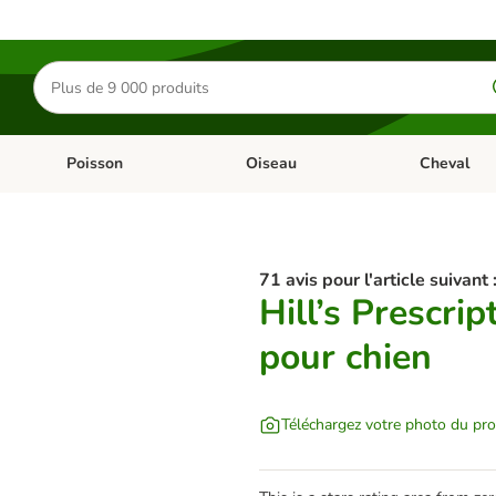
Rechercher
des
produits
Poisson
Oiseau
Cheval
Chat
Dérouler les catégories: Rongeur & Co
Dérouler les catégories: Poisson
Dérouler les 
71 avis pour l'article suivant 
Hill’s Prescri
pour chien
Téléchargez votre photo du pro