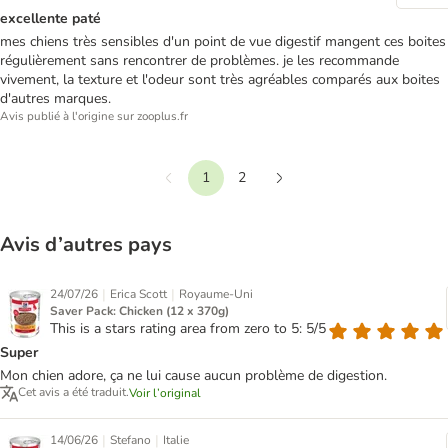
excellente paté
mes chiens très sensibles d'un point de vue digestif mangent ces boites
régulièrement sans rencontrer de problèmes. je les recommande
vivement, la texture et l'odeur sont très agréables comparés aux boites
d'autres marques.
Avis publié à l'origine sur zooplus.fr
1
2
Précédent
Suivant
Avis d’autres pays
|
|
24/07/26
Erica Scott
Royaume-Uni
Saver Pack: Chicken (12 x 370g)
This is a stars rating area from zero to 5: 5/5
Super
Mon chien adore, ça ne lui cause aucun problème de digestion.
Cet avis a été traduit.
Voir l’original
|
|
14/06/26
Stefano
Italie