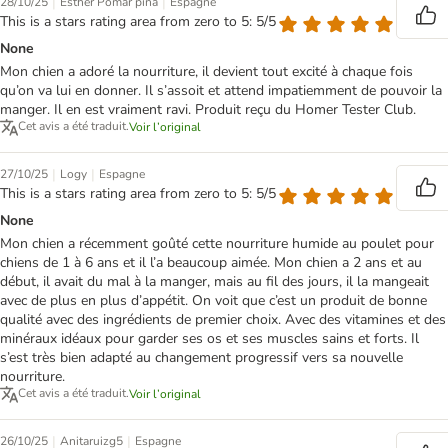
|
|
28/10/25
Esther Pomar piña
Espagne
This is a stars rating area from zero to 5: 5/5
None
Mon chien a adoré la nourriture, il devient tout excité à chaque fois
qu’on va lui en donner. Il s’assoit et attend impatiemment de pouvoir la
manger. Il en est vraiment ravi. Produit reçu du Homer Tester Club.
Cet avis a été traduit.
Voir l’original
|
|
27/10/25
Logy
Espagne
This is a stars rating area from zero to 5: 5/5
None
Mon chien a récemment goûté cette nourriture humide au poulet pour
chiens de 1 à 6 ans et il l’a beaucoup aimée. Mon chien a 2 ans et au
début, il avait du mal à la manger, mais au fil des jours, il la mangeait
avec de plus en plus d’appétit. On voit que c’est un produit de bonne
qualité avec des ingrédients de premier choix. Avec des vitamines et des
minéraux idéaux pour garder ses os et ses muscles sains et forts. Il
s’est très bien adapté au changement progressif vers sa nouvelle
nourriture.
Cet avis a été traduit.
Voir l’original
|
|
26/10/25
Anitaruizg5
Espagne