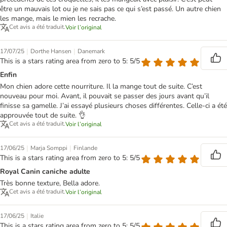
être un mauvais lot ou je ne sais pas ce qui s’est passé. Un autre chien
les mange, mais le mien les recrache.
Cet avis a été traduit.
Voir l’original
|
|
17/07/25
Dorthe Hansen
Danemark
This is a stars rating area from zero to 5: 5/5
Enfin
Mon chien adore cette nourriture. Il la mange tout de suite. C’est
nouveau pour moi. Avant, il pouvait se passer des jours avant qu’il
finisse sa gamelle. J’ai essayé plusieurs choses différentes. Celle-ci a été
approuvée tout de suite. 👌
Cet avis a été traduit.
Voir l’original
|
|
17/06/25
Marja Somppi
Finlande
This is a stars rating area from zero to 5: 5/5
Royal Canin caniche adulte
Très bonne texture, Bella adore.
Cet avis a été traduit.
Voir l’original
|
17/06/25
Italie
This is a stars rating area from zero to 5: 5/5