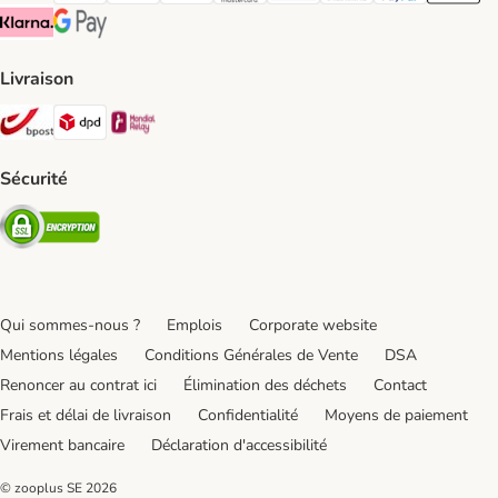
Klarna Payment Method
Google Pay Payment Method
Livraison
Bpost Shipping Method
DPD Shipping Method
Mondial relay Shipping Method
Sécurité
Security
Qui sommes-nous ?
Emplois
Corporate website
Mentions légales
Conditions Générales de Vente
DSA
Renoncer au contrat ici
Élimination des déchets
Contact
Frais et délai de livraison
Confidentialité
Moyens de paiement
Virement bancaire
Déclaration d'accessibilité
© zooplus SE
2026