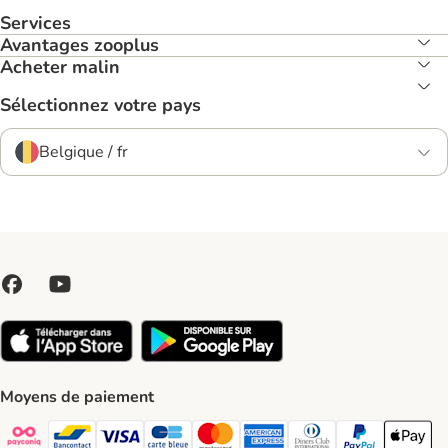
Services
Avantages zooplus
Acheter malin
Sélectionnez votre pays
Belgique / fr
Moyens de paiement
Payconiq Payment Method
bancontact Payment Method
Visa Payment Method
carte bleue Payment Method
Master card Payment Method
American express Payment Meth
Diners club Payment Met
Paypal Payment 
Apple Pa