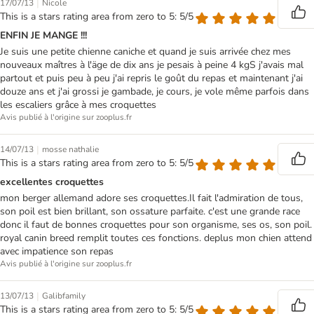
|
17/07/13
Nicole
This is a stars rating area from zero to 5: 5/5
ENFIN JE MANGE !!!
Je suis une petite chienne caniche et quand je suis arrivée chez mes
nouveaux maîtres à l'äge de dix ans je pesais à peine 4 kgS j'avais mal
partout et puis peu à peu j'ai repris le goût du repas et maintenant j'ai
douze ans et j'ai grossi je gambade, je cours, je vole même parfois dans
les escaliers grâce à mes croquettes
Avis publié à l'origine sur zooplus.fr
|
14/07/13
mosse nathalie
This is a stars rating area from zero to 5: 5/5
excellentes croquettes
mon berger allemand adore ses croquettes.Il fait l'admiration de tous,
son poil est bien brillant, son ossature parfaite. c'est une grande race
donc il faut de bonnes croquettes pour son organisme, ses os, son poil.
royal canin breed remplit toutes ces fonctions. deplus mon chien attend
avec impatience son repas
Avis publié à l'origine sur zooplus.fr
|
13/07/13
Galibfamily
This is a stars rating area from zero to 5: 5/5