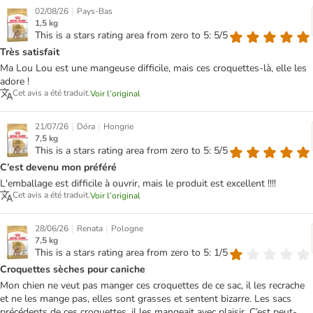
|
02/08/26
Pays-Bas
1,5 kg
This is a stars rating area from zero to 5: 5/5
Très satisfait
Ma Lou Lou est une mangeuse difficile, mais ces croquettes-là, elle les
adore !
Cet avis a été traduit.
Voir l’original
|
|
21/07/26
Dóra
Hongrie
7,5 kg
This is a stars rating area from zero to 5: 5/5
C’est devenu mon préféré
L'emballage est difficile à ouvrir, mais le produit est excellent !!!!
Cet avis a été traduit.
Voir l’original
|
|
28/06/26
Renata
Pologne
7,5 kg
This is a stars rating area from zero to 5: 1/5
Croquettes sèches pour caniche
Mon chien ne veut pas manger ces croquettes de ce sac, il les recrache
et ne les mange pas, elles sont grasses et sentent bizarre. Les sacs
précédents de ces croquettes, il les mangeait avec plaisir. C’est peut-