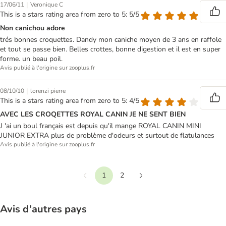
|
17/06/11
Veronique C
This is a stars rating area from zero to 5: 5/5
Non canichou adore
trés bonnes croquettes. Dandy mon caniche moyen de 3 ans en raffole
et tout se passe bien. Belles crottes, bonne digestion et il est en super
forme. un beau poil.
Avis publié à l'origine sur zooplus.fr
|
08/10/10
lorenzi pierre
This is a stars rating area from zero to 5: 4/5
AVEC LES CROQETTES ROYAL CANIN JE NE SENT BIEN
J 'ai un boul français est depuis qu'il mange ROYAL CANIN MINI
JUNIOR EXTRA plus de problème d'odeurs et surtout de flatulances
Avis publié à l'origine sur zooplus.fr
1
2
Précédent
Suivant
Avis d’autres pays