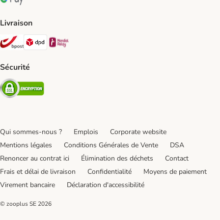
Google Pay Payment Method
Livraison
Bpost Shipping Method
DPD Shipping Method
Mondial relay Shipping Method
Sécurité
Security
Qui sommes-nous ?
Emplois
Corporate website
Mentions légales
Conditions Générales de Vente
DSA
Renoncer au contrat ici
Élimination des déchets
Contact
Frais et délai de livraison
Confidentialité
Moyens de paiement
Virement bancaire
Déclaration d'accessibilité
© zooplus SE
2026