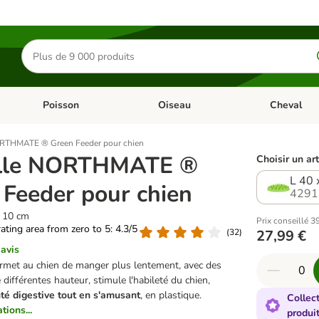
Rechercher
des
produits
Poisson
Oiseau
Cheval
Chat
Dérouler les catégories: Rongeur & Co
Dérouler les catégories: Poisson
Dérouler les 
RTHMATE ® Green Feeder pour chien
lle NORTHMATE ®
Choisir un art
L 40 
 Feeder pour chien
4291
H 10 cm
Prix conseillé 3
rating area from zero to 5: 4.3/5
(
32
)
27,99 €
 avis
rmet au chien de manger plus lentement, avec des
e différentes hauteur, stimule l'habileté du chien,
nté digestive tout en s'amusant
, en plastique.
Collec
tions...
produi