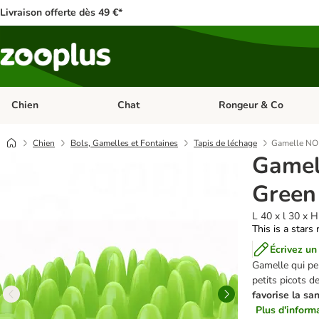
Livraison offerte dès 49 €*
Chien
Chat
Rongeur & Co
Dérouler les catégories: Chien
Dérouler les catégories: 
Chien
Bols, Gamelles et Fontaines
Tapis de léchage
Gamelle NO
Game
Green
L 40 x l 30 x 
This is a stars 
Écrivez un
Gamelle qui pe
petits picots d
favorise la sa
Plus d'informa