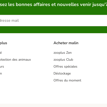
sez les bonnes affaires et nouvelles venir jusqu'
plus
Acheter malin
té
zooplus Zen
tection des animaux
zooplus Club
urs
Offres spéciales
on
Déstockage
Offres du moment
s