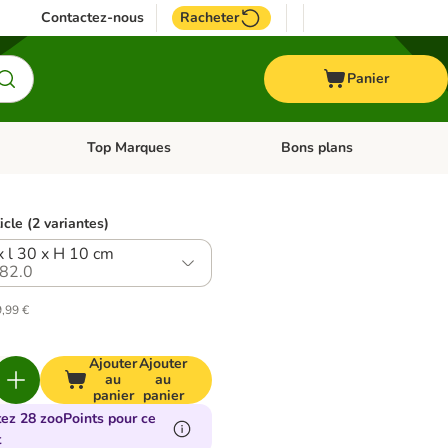
Contactez-nous
Racheter
Panier
Top Marques
Bons plans
catégories: Oiseau
Dérouler les catégories: Cheval
Dérouler les catégories: Top
icle (2 variantes)
x l 30 x H 10 cm
82.0
9,99 €
Ajouter
Ajouter
au
au
panier
panier
tez 28 zooPoints pour ce
t