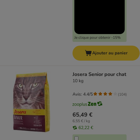
Je clique pour obtenir -15%
Ajouter au panier
Josera Senior pour chat
10 kg
Avis: 4.4/5
(
104
)
65,49 €
6,55 € / kg
62,22 €