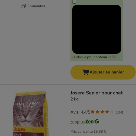
3 variantes
Je clique pour obtenir -15%
Ajouter au panier
Josera Senior pour chat
2 kg
Avis: 4.4/5
(
104
)
Prix conseillé
19,99 €