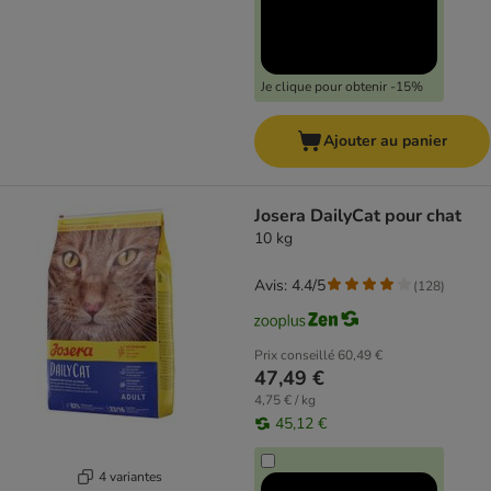
Je clique pour obtenir -15%
Ajouter au panier
Josera DailyCat pour chat
10 kg
Avis: 4.4/5
(
128
)
Prix conseillé
60,49 €
47,49 €
4,75 € / kg
45,12 €
4 variantes