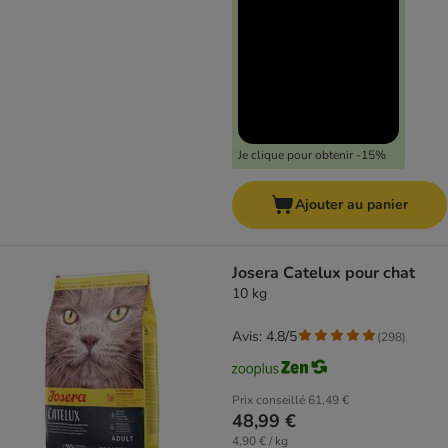
Je clique pour obtenir -15%
Ajouter au panier
Josera Catelux pour chat
10 kg
Avis: 4.8/5
(
298
)
Prix conseillé
61,49 €
48,99 €
4,90 € / kg