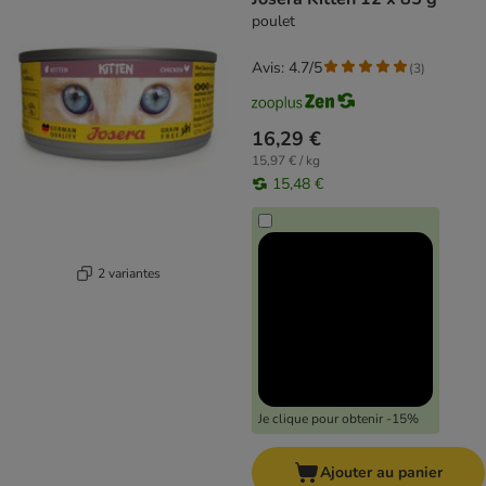
poulet
Avis: 4.7/5
(
3
)
16,29 €
15,97 € / kg
15,48 €
2 variantes
Je clique pour obtenir -15%
Ajouter au panier