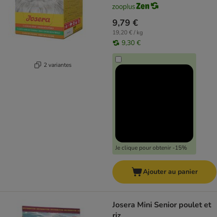
9,79 €
19,20 € / kg
9,30 €
2 variantes
Je clique pour obtenir -15%
Ajouter au panier
Josera Mini Senior poulet et
riz