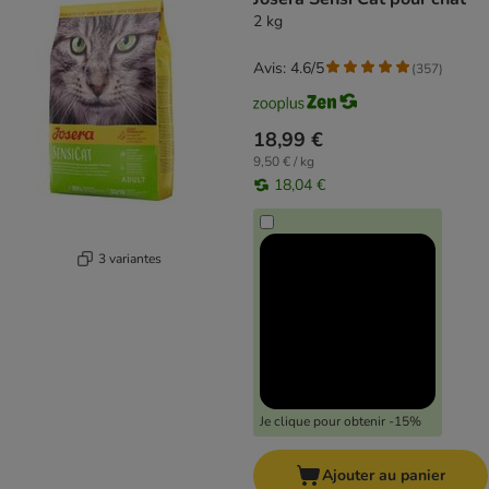
2 kg
Avis: 4.6/5
(
357
)
18,99 €
9,50 € / kg
18,04 €
3 variantes
Je clique pour obtenir -15%
Ajouter au panier