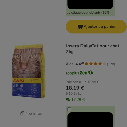
Je clique pour obtenir -15%
Ajouter au panier
Josera DailyCat pour chat
2 kg
Avis: 4.4/5
(
128
)
Prix conseillé
18,99 €
18,19 €
9,10 € / kg
17,28 €
4 variantes