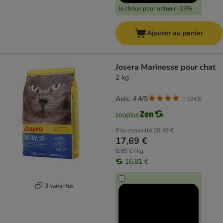
Je clique pour obtenir -15%
Ajouter au panier
Josera Marinesse pour chat
2 kg
Avis: 4.4/5
(
243
)
Prix conseillé
20,49 €
17,69 €
8,85 € / kg
16,81 €
3 variantes