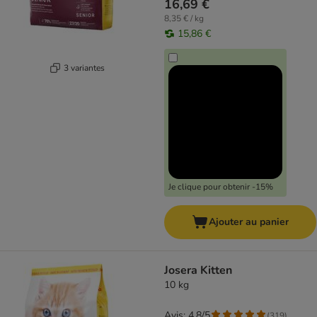
16,69 €
8,35 € / kg
15,86 €
3 variantes
Je clique pour obtenir -15%
Ajouter au panier
Josera Kitten
10 kg
Avis: 4.8/5
(
319
)