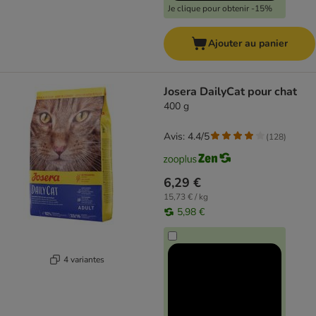
Je clique pour obtenir -15%
Ajouter au panier
Josera DailyCat pour chat
400 g
Avis: 4.4/5
(
128
)
6,29 €
15,73 € / kg
5,98 €
4 variantes