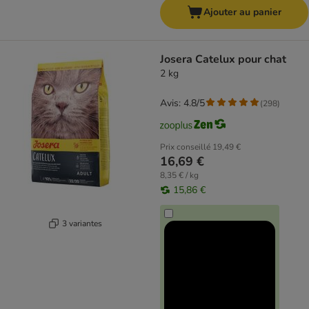
Ajouter au panier
Josera Catelux pour chat
2 kg
Avis: 4.8/5
(
298
)
Prix conseillé
19,49 €
16,69 €
8,35 € / kg
15,86 €
3 variantes