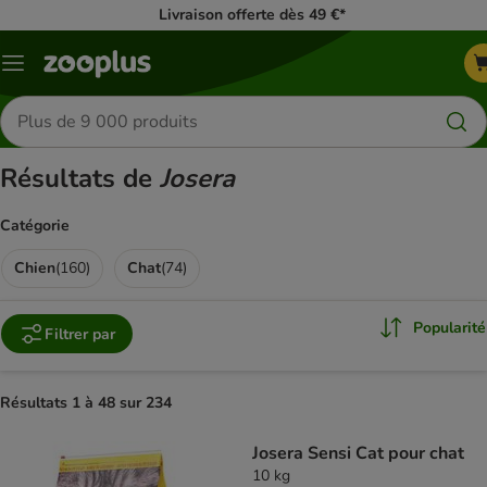
Livraison offerte dès 49 €*
Menu
Rechercher
des
produits
Résultats de
Josera
Catégorie
Chien
(
160
)
Chat
(
74
)
Popularité
Filtrer par
Résultats 1 à 48 sur 234
product items have been changed
Josera Sensi Cat pour chat
10 kg