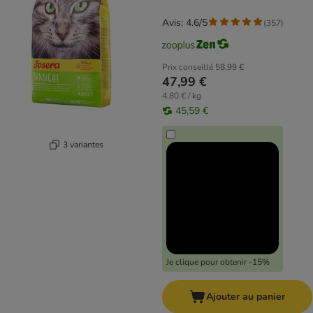
Avis: 4.6/5
(
357
)
Prix conseillé
58,99 €
47,99 €
4,80 € / kg
45,59 €
3 variantes
Je clique pour obtenir -15%
Ajouter au panier