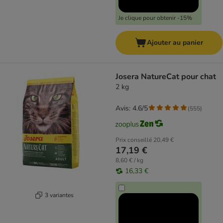
Je clique pour obtenir -15%
Ajouter au panier
Josera NatureCat pour chat
2 kg
Avis: 4.6/5
(
555
)
Prix conseillé
20,49 €
17,19 €
8,60 € / kg
16,33 €
3 variantes