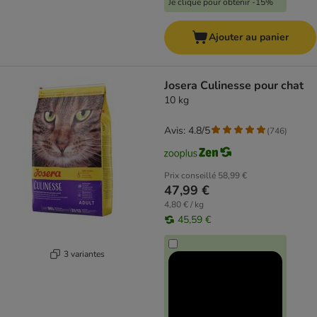
Je clique pour obtenir -15%
Ajouter au panier
Josera Culinesse pour chat
10 kg
Avis: 4.8/5
(
746
)
Prix conseillé
58,99 €
47,99 €
4,80 € / kg
45,59 €
3 variantes