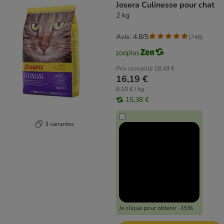
Josera Culinesse pour chat
2 kg
Avis: 4.8/5
(
746
)
Prix conseillé
18,49 €
16,19 €
8,10 € / kg
15,38 €
3 variantes
Je clique pour obtenir -15%