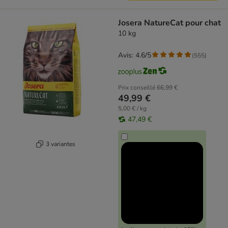
Josera NatureCat pour chat
10 kg
Avis: 4.6/5
(
555
)
Prix conseillé
66,99 €
49,99 €
5,00 € / kg
47,49 €
3 variantes