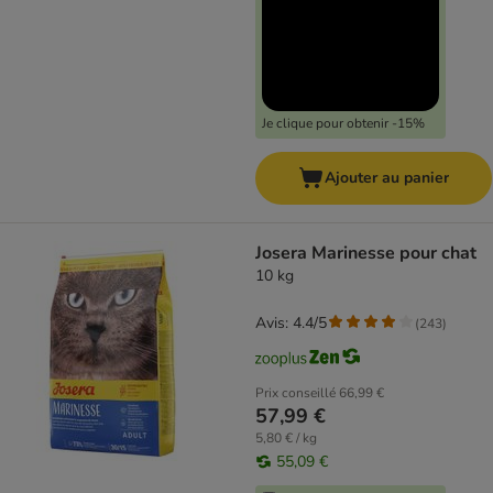
Je clique pour obtenir -15%
Ajouter au panier
Josera Marinesse pour chat
10 kg
Avis: 4.4/5
(
243
)
Prix conseillé
66,99 €
57,99 €
5,80 € / kg
55,09 €