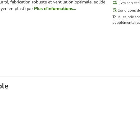
urité, fabrication robuste et ventilation optimale, solide
Livraison est
oyer, en plastique
Plus d'informations...
Conditions de
Tous les prix so
supplémentaires
ble