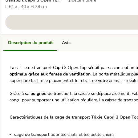
transport Capri 3 Open Top
1 pelle à litière
pour chien et chat
L 61 x l 40 x H 38 cm
Description du produit
Avis
La caisse de transport Capri 3 Open Top séduit par sa conception 
optimale
grâce aux fentes de ventilation
. La porte métallique pla
supérieure facilite le placement et le retrait de votre animal – idéale 
Grâce à sa
poignée
de transport, la caisse se déplace aisément. Fab
conçu pour supporter une utilisation régulière. La caisse de transp
Caractéristiques de la cage de transport Trixie Capri 3 Open Top
cage de transport
pour les chats et les petits chiens