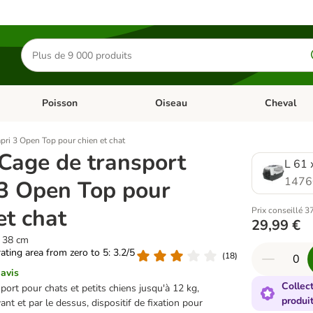
Rechercher
des
produits
Poisson
Oiseau
Cheval
Chat
Dérouler les catégories: Rongeur & Co
Dérouler les catégories: Poisson
Dérouler les 
apri 3 Open Top pour chien et chat
 Cage de transport
L 61 
1476
 3 Open Top pour
et chat
Prix conseillé 3
29,99 €
H 38 cm
rating area from zero to 5: 3.2/5
(
18
)
 avis
Collec
port pour chats et petits chiens jusqu'à 12 kg,
produi
vant et par le dessus, dispositif de fixation pour