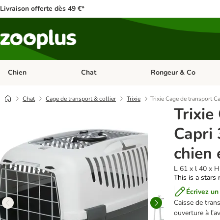
Livraison offerte dès 49 €*
Chien
Chat
Rongeur & Co
Dérouler les catégories: Chien
Dérouler les catégories: 
Chat
Cage de transport & collier
Trixie
Trixie Cage de transport C
Trixie
Capri
chien 
L 61 x l 40 x 
This is a stars 
Écrivez un
Caisse de trans
ouverture à l’a