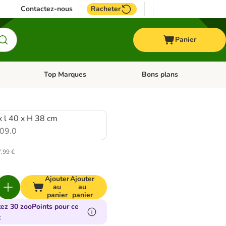
Contactez-nous
Racheter
Panier
Top Marques
Bons plans
catégories: Oiseau
Dérouler les catégories: Cheval
Dérouler les catégories: Top
x l 40 x H 38 cm
09.0
7,99 €
Ajouter
Ajouter
au
au
panier
panier
tez 30 zooPoints pour ce
t