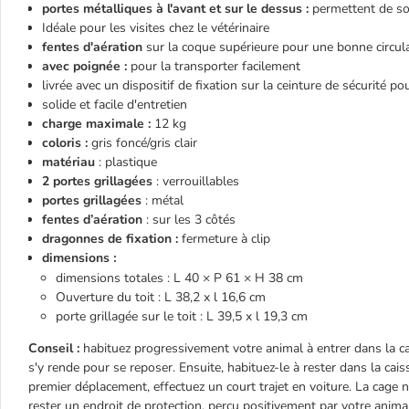
portes métalliques à l'avant et sur le dessus
:
permettent de sor
Idéale pour les visites chez le vétérinaire
fentes d'aération
sur la coque supérieure pour une bonne circulat
avec poignée :
pour la transporter facilement
livrée avec un dispositif de fixation sur la ceinture de sécurité pou
solide et facile d'entretien
charge maximale
:
12 kg
coloris
:
gris foncé/gris clair
matériau
:
plastique
2 portes grillagées
:
verrouillables
portes grillagées
:
métal
fentes d’aération
:
sur les 3 côtés
dragonnes de fixation :
fermeture à clip
dimensions
:
dimensions totales
: L 40 × P 61 × H 38 cm
Ouverture du toit
: L 38,2 x l 16,6 cm
porte grillagée sur le toit
: L 39,5 x l 19,3 cm
Conseil
:
habituez progressivement votre animal à entrer dans la c
s'y rende pour se reposer. Ensuite, habituez-le à rester dans la ca
premier déplacement, effectuez un court trajet en voiture. La cage ne 
rester un endroit de protection, perçu positivement par votre animal