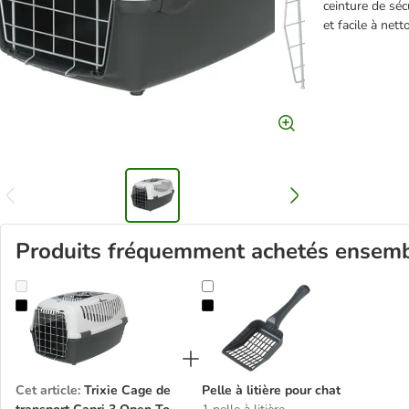
ceinture de séc
et facile à nett
Produits fréquemment achetés ensem
Trixie Cage de transport Capri 3 Open Top pour chien et chat
Pelle à litière pour chat
Cet article
:
Trixie Cage de
Pelle à litière pour chat