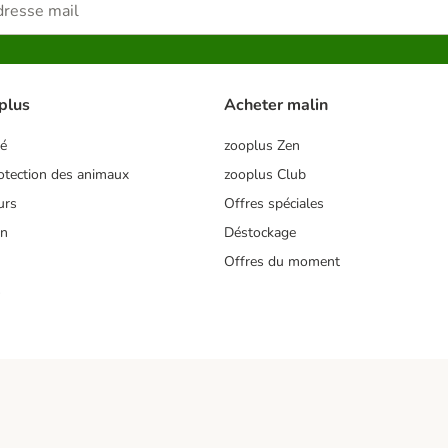
plus
Acheter malin
té
zooplus Zen
tection des animaux
zooplus Club
urs
Offres spéciales
on
Déstockage
Offres du moment
s