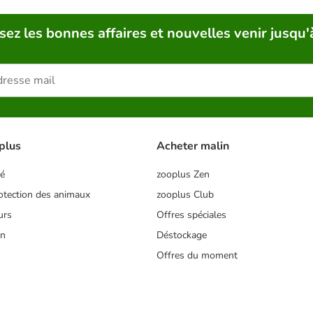
sez les bonnes affaires et nouvelles venir jusqu'
plus
Acheter malin
té
zooplus Zen
tection des animaux
zooplus Club
urs
Offres spéciales
on
Déstockage
Offres du moment
s