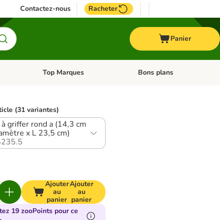
Contactez-nous
Racheter
Panier
Top Marques
Bons plans
catégories: Oiseau
Dérouler les catégories: Cheval
Dérouler les catégories: Top
ticle (31 variantes)
 à griffer rond a (14,3 cm
amètre x L 23,5 cm)
235.5
Ajouter
Ajouter
au
au
panier
panier
tez 19 zooPoints pour ce