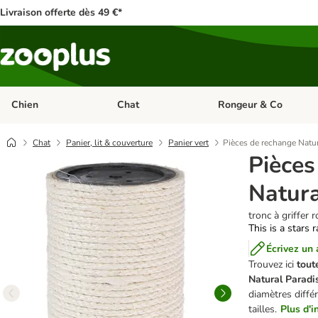
Livraison offerte dès 49 €*
Chien
Chat
Rongeur & Co
Dérouler les catégories: Chien
Dérouler les catégories: 
Chat
Panier, lit & couverture
Panier vert
Pièces de rechange Natur
Pièces
Natura
tronc à griffer 
This is a stars 
Écrivez un 
Trouvez ici
toute
Natural Paradi
diamètres diffé
tailles.
Plus d'i