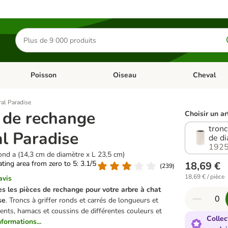
Rechercher
des
produits
Poisson
Oiseau
Cheval
Chat
Dérouler les catégories: Rongeur & Co
Dérouler les catégories: Poisson
Dérouler les 
al Paradise
 de rechange
Choisir un ar
tronc
l Paradise
de di
1925
rond a (14,3 cm de diamètre x L 23,5 cm)
rating area from zero to 5: 3.1/5
18,69 €
(
239
)
18,69 € / pièce
avis
s les pièces de rechange pour votre arbre à chat
se
. Troncs à griffer ronds et carrés de longueurs et
rents, hamacs et coussins de différentes couleurs et
Collec
nformations...