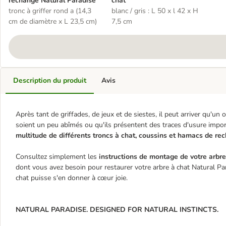
rechange Natural Paradise
chat
tronc à griffer rond a (14,3
blanc / gris : L 50 x l 42 x H
cm de diamètre x L 23,5 cm)
7,5 cm
Description du produit
Avis
Après tant de griffades, de jeux et de siestes, il peut arriver qu'u
soient un peu abîmés ou qu'ils présentent des traces d'usure import
multitude de différents troncs à chat, coussins et hamacs de re
Consultez simplement les
instructions de montage de votre arbre
dont vous avez besoin pour restaurer votre arbre à chat Natural Par
chat puisse s'en donner à cœur joie.
NATURAL PARADISE. DESIGNED FOR NATURAL INSTINCTS.