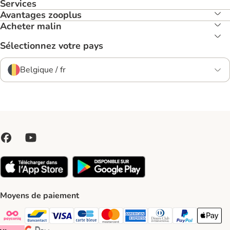
Services
Avantages zooplus
Acheter malin
Sélectionnez votre pays
Belgique / fr
Moyens de paiement
Payconiq Payment Method
bancontact Payment Method
Visa Payment Method
carte bleue Payment Method
Master card Payment Method
American express Payment Meth
Diners club Payment Met
Paypal Payment 
Apple Pa