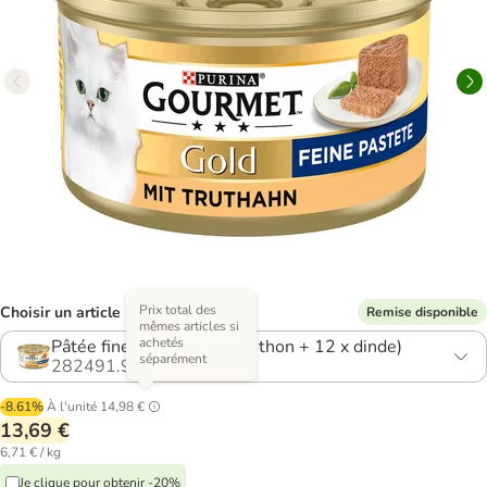
Prix total des
Choisir un article (12 variantes)
Remise disponible
mêmes articles si
achetés
Pâtée fine, lot mixte (12 x thon + 12 x dinde)
séparément
282491.9
-8.61%
À l'unité
14,98 €
13,69 €
6,71 € / kg
Je clique pour obtenir -20%