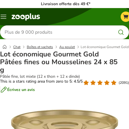
Livraison offerte dès 49 €*
Menu
Rechercher
des
produits
Chat
Boîtes et sachets
Au poulet
Lot économique Gourmet Gold P
Lot économique Gourmet Gold
Pâtées fines ou Mousselines 24 x 85
g
Pâtée fine, lot mixte (12 x thon + 12 x dinde)
This is a stars rating area from zero to 5: 4.5/5
(
2091
)
Écrivez un avis