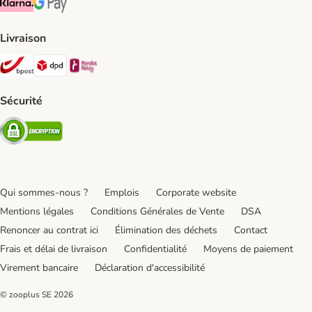
Klarna Payment Method
Google Pay Payment Method
Livraison
Bpost Shipping Method
DPD Shipping Method
Mondial relay Shipping Method
Sécurité
Security
Qui sommes-nous ?
Emplois
Corporate website
Mentions légales
Conditions Générales de Vente
DSA
Renoncer au contrat ici
Élimination des déchets
Contact
Frais et délai de livraison
Confidentialité
Moyens de paiement
Virement bancaire
Déclaration d'accessibilité
© zooplus SE
2026