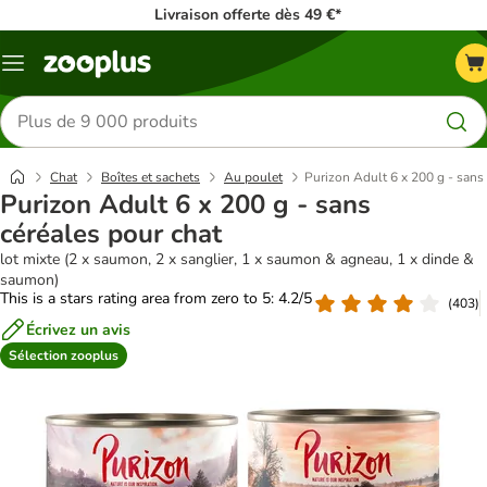
Livraison offerte dès 49 €*
Menu
Rechercher
des
produits
Chat
Boîtes et sachets
Au poulet
Purizon Adult 6 x 200 g - sans
Purizon Adult 6 x 200 g - sans
céréales pour chat
lot mixte (2 x saumon, 2 x sanglier, 1 x saumon & agneau, 1 x dinde &
saumon)
This is a stars rating area from zero to 5: 4.2/5
(
403
)
Écrivez un avis
Sélection zooplus