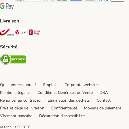
Payconiq Payment Method
bancontact Payment Method
Visa Payment Method
carte bleue Payment Method
Master card Payment Method
American express Payment Meth
Diners club Payment Met
Paypal Payment 
Apple Pa
Google Pay Payment Method
Livraison
Bpost Shipping Method
DPD Shipping Method
Mondial relay Shipping Method
Sécurité
Security
Qui sommes-nous ?
Emplois
Corporate website
Mentions légales
Conditions Générales de Vente
DSA
Renoncer au contrat ici
Élimination des déchets
Contact
Frais et délai de livraison
Confidentialité
Moyens de paiement
Virement bancaire
Déclaration d'accessibilité
© zooplus SE
2026