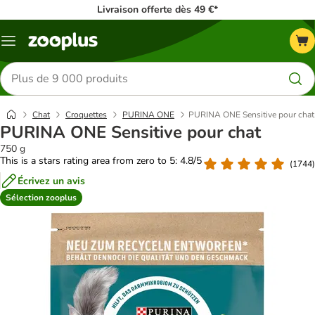
Livraison offerte dès 49 €*
Menu
Rechercher
des
produits
Chat
Croquettes
PURINA ONE
PURINA ONE Sensitive pour chat
PURINA ONE Sensitive pour chat
750 g
This is a stars rating area from zero to 5: 4.8/5
(
1744
)
Écrivez un avis
Sélection zooplus