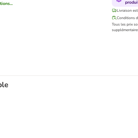
produi
ions...
Livraison est
Conditions d
Tous les prix s
supplémentaires
ble
 x 85 g