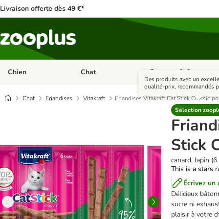
Livraison offerte dès 49 €*
Chien
Chat
Rongeur & Co
Dérouler les catégories: Chien
Dérouler les catégories: 
Des produits avec un excelle
qualité-prix, recommandés p
Chat
Friandises
Vitakraft
Friandises Vitakraft Cat Stick Classic po
Sélection zoopl
Friand
Stick 
canard, lapin (6
This is a stars 
Écrivez un 
Délicieux bâton
sucre ni exhaust
plaisir à votre 