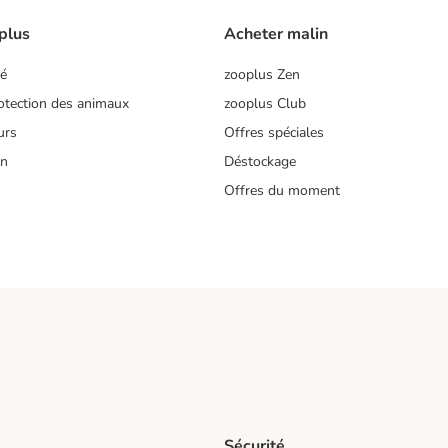
plus
Acheter malin
té
zooplus Zen
tection des animaux
zooplus Club
urs
Offres spéciales
on
Déstockage
Offres du moment
s
Sécurité