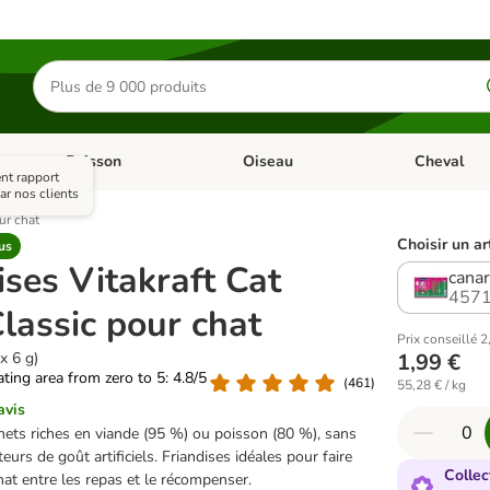
Rechercher
des
produits
Poisson
Oiseau
Cheval
Chat
Dérouler les catégories: Rongeur & Co
Dérouler les catégories: Poisson
Dérouler les 
nt rapport
ar nos clients
ur chat
Choisir un ar
us
ises Vitakraft Cat
canar
4571
Classic pour chat
Prix conseillé 2
 x 6 g)
1,99 €
rating area from zero to 5: 4.8/5
(
461
)
55,28 € / kg
avis
nets riches en viande (95 %) ou poisson (80 %), sans
eurs de goût artificiels. Friandises idéales pour faire
Collec
chat entre les repas et le récompenser.