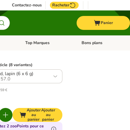
Contactez-nous
Racheter
Panier
Top Marques
Bons plans
catégories: Oiseau
Dérouler les catégories: Cheval
Dérouler les catégories: Top
ticle (8 variantes)
d, lapin (6 x 6 g)
57.0
,59 €
Ajouter
Ajouter
au
au
panier
panier
tez 2 zooPoints pour ce