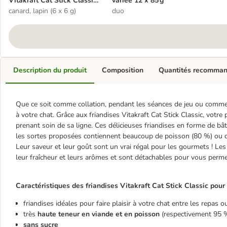
Vitakraft Cat Stick Classic
variée 12 x 85 g
pour chat
canard, lapin (6 x 6 g)
duo
Description du produit
Composition
Quantités recomma
Que ce soit comme collation, pendant les séances de jeu ou comme 
à votre chat. Grâce aux friandises Vitakraft Cat Stick Classic, vot
prenant soin de sa ligne. Ces délicieuses friandises en forme de bâ
les sortes proposées contiennent beaucoup de poisson (80 %) ou d
Leur saveur et leur goût sont un vrai régal pour les gourmets ! L
leur fraîcheur et leurs arômes et sont détachables pour vous perme
Caractéristiques des friandises Vitakraft Cat Stick Classic pour 
friandises idéales pour faire plaisir à votre chat entre les repas 
très
haute teneur en viande et en poisson
(respectivement 95 
sans sucre