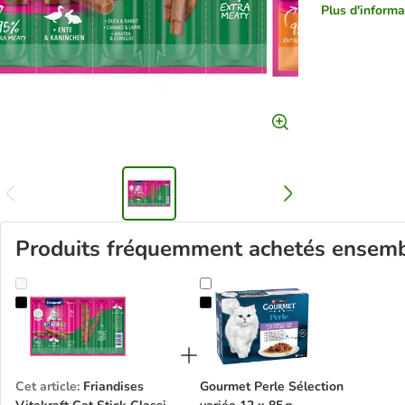
Plus d'informat
Produits fréquemment achetés ensem
Friandises Vitakraft Cat Stick Classic pour chat
Gourmet Perle Sélection variée 12
Cet article
:
Friandises
Gourmet Perle Sélection