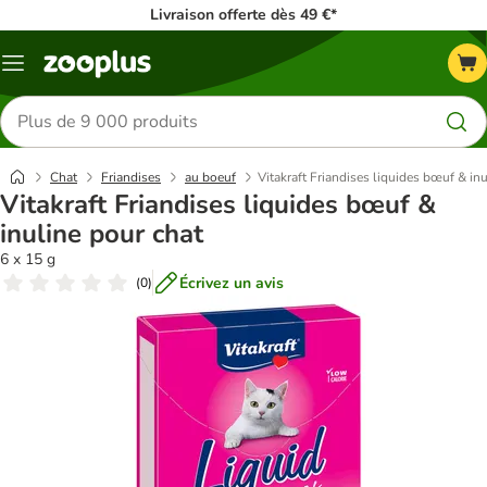
Livraison offerte dès 49 €*
Menu
Rechercher
des
produits
Chat
Friandises
au boeuf
Vitakraft Friandises liquides bœuf & in
Vitakraft Friandises liquides bœuf &
inuline pour chat
6 x 15 g
Écrivez un avis
(
0
)