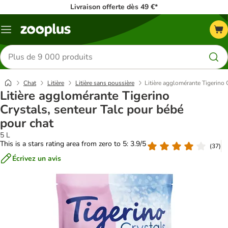
Livraison offerte dès 49 €*
Menu
Rechercher
des
produits
Chat
Litière
Litière sans poussière
Litière agglomérante Tigerino 
Litière agglomérante Tigerino
Crystals, senteur Talc pour bébé
pour chat
5 L
This is a stars rating area from zero to 5: 3.9/5
(
37
)
Écrivez un avis