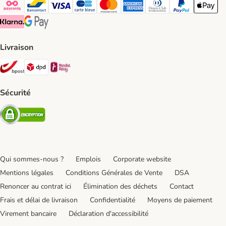
Payconiq Payment Method
bancontact Payment Method
Visa Payment Method
carte bleue Payment Method
Master card Payment Method
American express Payment Meth
Diners club Payment Met
Paypal Payment 
Apple Pa
Klarna Payment Method
Google Pay Payment Method
Livraison
Bpost Shipping Method
DPD Shipping Method
Mondial relay Shipping Method
Sécurité
Security
Qui sommes-nous ?
Emplois
Corporate website
Mentions légales
Conditions Générales de Vente
DSA
Renoncer au contrat ici
Élimination des déchets
Contact
Frais et délai de livraison
Confidentialité
Moyens de paiement
Virement bancaire
Déclaration d'accessibilité