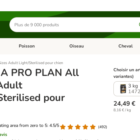
Rechercher
des
produits
Poisson
Oiseau
Cheval
Chat
Dérouler les catégories: Rongeur & Co
Dérouler les catégories: Poisson
Dérouler les 
es Adult Light/Sterilised pour chien
A PRO PLAN All
Choisir un ar
variantes)
Adult
3 kg
1472
Sterilised pour
24,49 €
8,16 € / kg
rating area from zero to 5: 4.5/5
(
492
)
avis