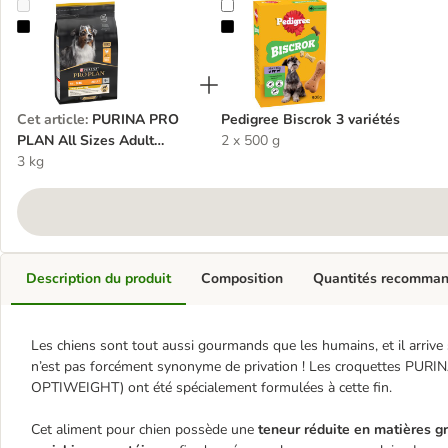
PURINA PRO PLAN All Sizes Adult Light/Sterilised pour chien
Pedigree Biscrok 3 variétés
Cet article
:
PURINA PRO
Pedigree Biscrok 3 variétés
PLAN All Sizes Adult
2 x 500 g
Light/Sterilised pour chien
3 kg
Description du produit
Composition
Quantités recomma
Les chiens sont tout aussi gourmands que les humains, et il arrive 
n’est pas forcément synonyme de privation ! Les croquettes PURIN
OPTIWEIGHT) ont été spécialement formulées à cette fin.
Cet aliment pour chien possède une
teneur réduite en matières 