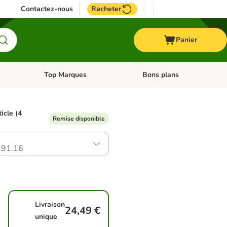
Contactez-nous
Racheter
Panier
Top Marques
Bons plans
catégories: Oiseau
Dérouler les catégories: Cheval
Dérouler les catégories: Top
ticle (4
Remise disponible
91.16
Livraison
24,49 €
unique