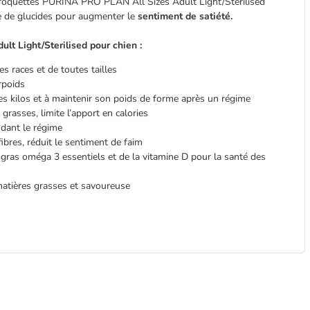
 croquettes PURINA PRO PLAN All Sizes Adult Light/Sterilised
ge de glucides pour augmenter le
sentiment de satiété.
t Light/Sterilised pour chien :
es races et de toutes tailles
rpoids
des kilos et à maintenir son poids de forme après un régime
 grasses, limite l’apport en calories
ndant le régime
ibres, réduit le sentiment de faim
 gras oméga 3 essentiels et de la vitamine D pour la santé des
matières grasses et savoureuse