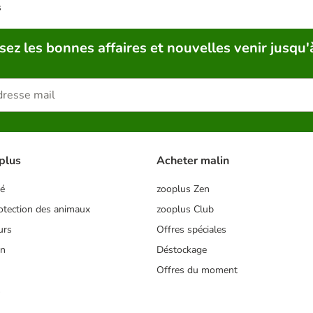
s
sez les bonnes affaires et nouvelles venir jusqu'
plus
Acheter malin
té
zooplus Zen
tection des animaux
zooplus Club
urs
Offres spéciales
on
Déstockage
Offres du moment
s