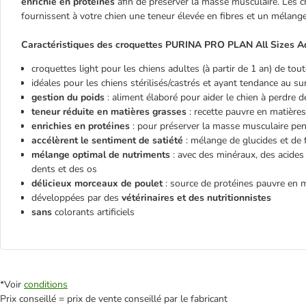
enrichie en protéines
afin de préserver la masse musculaire. Les
fournissent à votre chien une teneur élevée en fibres et un mélan
Caractéristiques des croquettes PURINA PRO PLAN All Sizes Adul
croquettes light pour les chiens adultes (à partir de 1 an) de tout
idéales pour les chiens stérilisés/castrés et ayant tendance au su
gestion du poids
: aliment élaboré pour aider le chien à perdre 
teneur réduite en matières grasses
: recette pauvre en matières
enrichies en protéines
: pour préserver la masse musculaire pe
accélèrent le sentiment de satiété
: mélange de glucides et de f
mélange optimal de nutriments
: avec des minéraux, des acides
dents et des os
délicieux morceaux de poulet
: source de protéines pauvre en 
développées par des
vétérinaires et des nutritionnistes
sans
colorants artificiels
*Voir
conditions
Prix conseillé = prix de vente conseillé par le fabricant