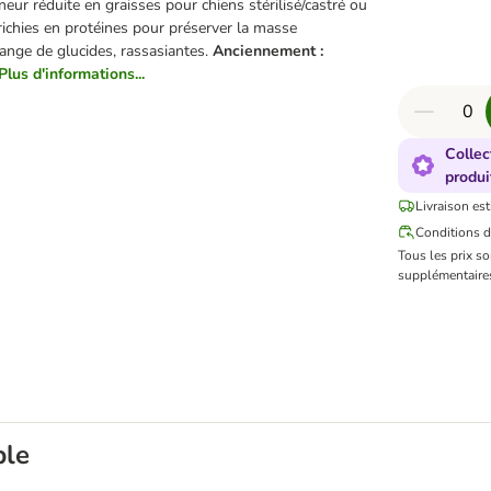
eur réduite en graisses pour chiens stérilisé/castré ou
richies en protéines pour préserver la masse
ange de glucides, rassasiantes.
Anciennement :
Plus d'informations...
Collec
produi
Livraison est
Conditions d
Tous les prix s
supplémentaires
ble