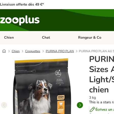
Livraison offerte dès 49 €*
Chien
Chat
Rongeur & Co
Dérouler les catégories: Chien
Dérouler les catégories: 
Chien
Croquettes
PURINA PRO PLAN
PURINA PRO PLAN All Siz
PURIN
Sizes 
Light/
chien
3 kg
This is a stars 
Écrivez un 