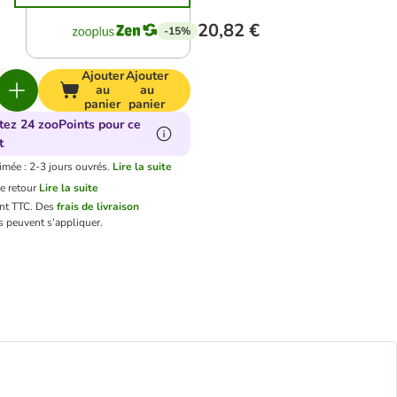
20,82 €
-15%
Ajouter
Ajouter
au
au
panier
panier
tez 24 zooPoints pour ce
t
imée : 2-3 jours ouvrés.
Lire la suite
e retour
Lire la suite
ont TTC.
Des
frais de livraison
 peuvent s’appliquer.