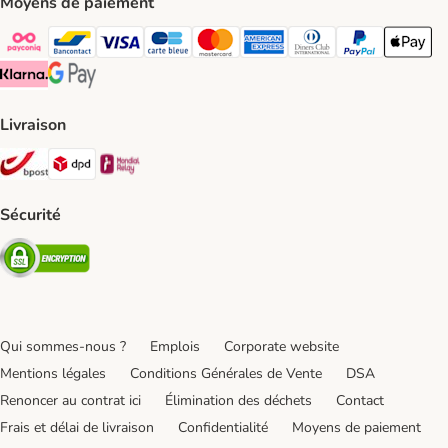
Moyens de paiement
Payconiq Payment Method
bancontact Payment Method
Visa Payment Method
carte bleue Payment Method
Master card Payment Method
American express Payment Meth
Diners club Payment Met
Paypal Payment 
Apple Pa
Klarna Payment Method
Google Pay Payment Method
Livraison
Bpost Shipping Method
DPD Shipping Method
Mondial relay Shipping Method
Sécurité
Security
Qui sommes-nous ?
Emplois
Corporate website
Mentions légales
Conditions Générales de Vente
DSA
Renoncer au contrat ici
Élimination des déchets
Contact
Frais et délai de livraison
Confidentialité
Moyens de paiement