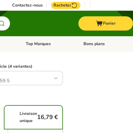
Contactez-nous
Racheter
Panier
Top Marques
Bons plans
catégories: Oiseau
Dérouler les catégories: Cheval
Dérouler les catégories: Top
icle (4 variantes)
59.5
Livraison
16,79 €
unique