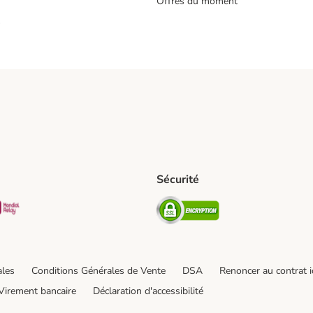
Offres du moment
s
Sécurité
pping Method
D Shipping Method
Mondial relay Shipping Method
Security
od
hod
ales
Conditions Générales de Vente
DSA
Renoncer au contrat i
Virement bancaire
Déclaration d'accessibilité