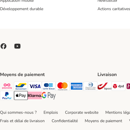
Application mobile
Newsletter
Développement durable
Actions caritative
Moyens de paiement
Livraison
Bpost Shi
DP
Payconiq Payment Method
bancontact Payment Method
Visa Payment Method
carte bleue Payment Method
Master card Payment Method
American express Payment Meth
Diners club Payment Met
Paypal Payment Method
Apple Pay Payment Method
Klarna Payment Method
Google Pay Payment Method
Qui sommes-nous ?
Emplois
Corporate website
Mentions lég
Frais et délai de livraison
Confidentialité
Moyens de paiement