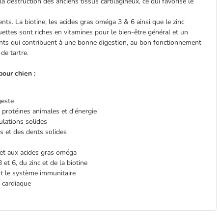
la destruction des anciens tissus cartilagineux, ce qui favorise le
ents. La biotine, les acides gras oméga 3 & 6 ainsi que le zinc
uettes sont riches en vitamines pour le bien-être général et un
ents qui contribuent à une bonne digestion, au bon fonctionnement
de tartre.
our chien :
geste
 protéines animales et d'énergie
ulations solides
s et des dents solides
 et aux acides gras oméga
et 6, du zinc et de la biotine
nt le système immunitaire
 cardiaque