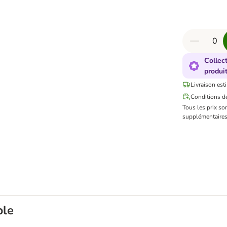
Collec
produi
Livraison est
Conditions de
Tous les prix so
supplémentaires
ble