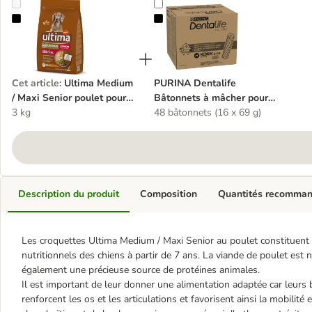
Ultima Medium / Maxi Senior poulet pour chien
PURINA Dentalife Bâtonnets à mâc
Cet article
:
Ultima Medium
PURINA Dentalife
/ Maxi Senior poulet pour
Bâtonnets à mâcher pour
chien
3 kg
chien de taille moyenne
48 bâtonnets (16 x 69 g)
Description du produit
Composition
Quantités recomma
Les croquettes Ultima Medium / Maxi Senior au poulet constituent
nutritionnels des chiens à partir de 7 ans. La viande de poulet est
également une précieuse source de protéines animales.
Il est important de leur donner une alimentation adaptée car leurs 
renforcent les os et les articulations et favorisent ainsi la mobilité 