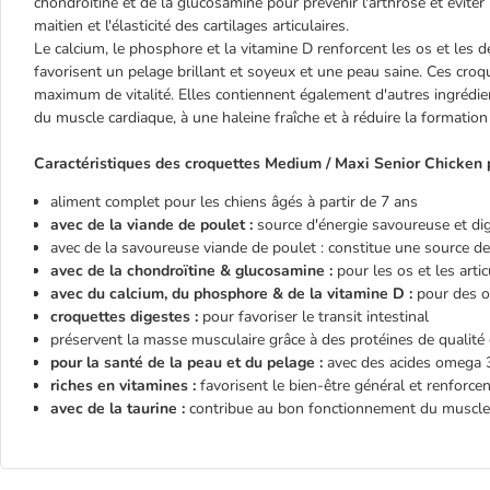
chondroïtine et de la glucosamine pour prévenir l'arthrose et éviter 
maitien et l'élasticité des cartilages articulaires.
Le calcium, le phosphore et la vitamine D renforcent les os et les d
favorisent un pelage brillant et soyeux et une peau saine. Ces croq
maximum de vitalité. Elles contiennent également d'autres ingrédi
du muscle cardiaque, à une haleine fraîche et à réduire la formation 
Caractéristiques des croquettes Medium / Maxi Senior Chicken p
aliment complet pour les chiens âgés à partir de 7 ans
avec de la viande de poulet :
source d'énergie savoureuse et di
avec de la savoureuse viande de poulet : constitue une source de
avec de la chondroïtine & glucosamine :
pour les os et les artic
avec du calcium, du phosphore & de la vitamine D :
pour des o
croquettes digestes :
pour favoriser le transit intestinal
préservent la masse musculaire grâce à des protéines de qualité
pour la santé de la peau et du pelage :
avec des acides omega 3 
riches en vitamines :
favorisent le bien-être général et renforce
avec de la taurine :
contribue au bon fonctionnement du muscle