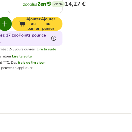
14,27 €
-15%
Ajouter
Ajouter
au
au
panier
panier
tez 17 zooPoints pour ce
t
imée : 2-3 jours ouvrés.
Lire la suite
 retour
Lire la suite
nt TTC.
Des
frais de livraison
 peuvent s’appliquer.