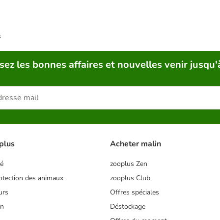
s
sez les bonnes affaires et nouvelles venir jusqu'
plus
Acheter malin
té
zooplus Zen
tection des animaux
zooplus Club
urs
Offres spéciales
on
Déstockage