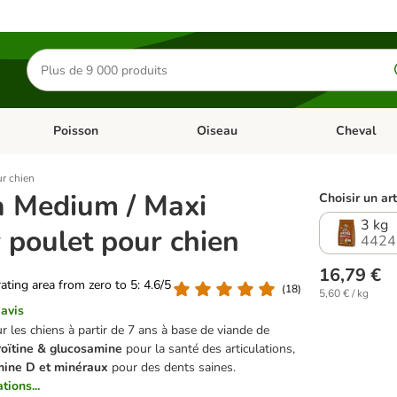
Rechercher
des
produits
Poisson
Oiseau
Cheval
Chat
Dérouler les catégories: Rongeur & Co
Dérouler les catégories: Poisson
Dérouler les 
r chien
a Medium / Maxi
Choisir un art
3 kg
 poulet pour chien
4424
16,79 €
rating area from zero to 5: 4.6/5
(
18
)
5,60 € / kg
 avis
 les chiens à partir de 7 ans à base de viande de
oïtine & glucosamine
pour la santé des articulations,
amine D et minéraux
pour des dents saines.
tions...