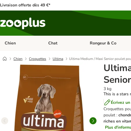
Livraison offerte dès 49 €*
Chien
Chat
Rongeur & Co
Dérouler les catégories: Chien
Dérouler les catégories: 
Chien
Croquettes
Ultima
Ultima Medium / Maxi Senior poulet pou
Ultim
Senior
3 kg
This is a stars 
Écrivez un
Croquettes pour
poulet :
chondr
riches en vit
Plus d'informa