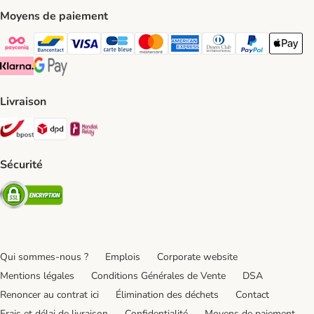
Moyens de paiement
Payconiq Payment Method
bancontact Payment Method
Visa Payment Method
carte bleue Payment Method
Master card Payment Method
American express Payment Meth
Diners club Payment Met
Paypal Payment 
Apple Pa
Klarna Payment Method
Google Pay Payment Method
Livraison
Bpost Shipping Method
DPD Shipping Method
Mondial relay Shipping Method
Sécurité
Security
Qui sommes-nous ?
Emplois
Corporate website
Mentions légales
Conditions Générales de Vente
DSA
Renoncer au contrat ici
Élimination des déchets
Contact
Frais et délai de livraison
Confidentialité
Moyens de paiement