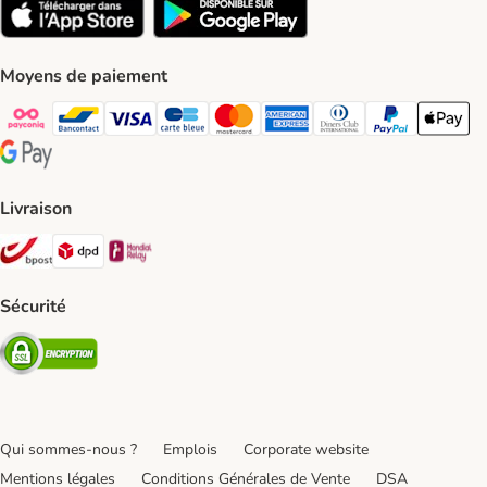
Moyens de paiement
Payconiq Payment Method
bancontact Payment Method
Visa Payment Method
carte bleue Payment Method
Master card Payment Method
American express Payment Meth
Diners club Payment Met
Paypal Payment 
Apple Pa
Google Pay Payment Method
Livraison
Bpost Shipping Method
DPD Shipping Method
Mondial relay Shipping Method
Sécurité
Security
Qui sommes-nous ?
Emplois
Corporate website
Mentions légales
Conditions Générales de Vente
DSA