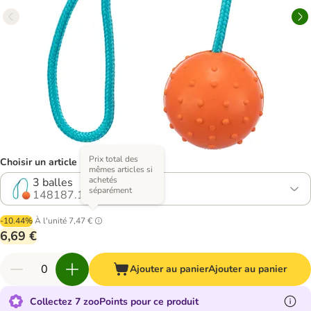
Prix total des
Choisir un article (2 variantes)
mêmes articles si
achetés
3 balles
séparément
148187.1
-10.44%
À l'unité
7,47 €
6,69 €
Ajouter au panier
Ajouter au panier
Collectez 7 zooPoints pour ce produit