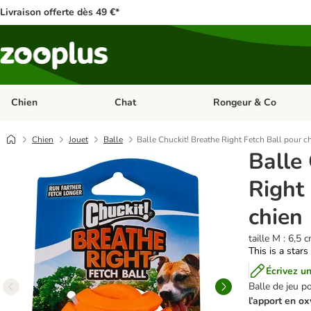
Livraison offerte dès 49 €*
Chien
Chat
Rongeur & Co
Dérouler les catégories: Chien
Dérouler les catégories: 
Chien
Jouet
Balle
Balle Chuckit! Breathe Right Fetch Ball pour c
Balle
Right
chien
taille M : 6,5
This is a stars
Écrivez un
Balle de jeu p
l’apport en o