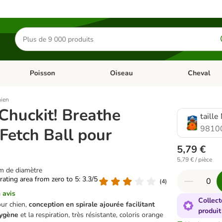
Rechercher
des
produits
Poisson
Oiseau
Cheval
Chat
Dérouler les catégories: Rongeur & Co
Dérouler les catégories: Poisson
Dérouler les 
hien
 Chuckit! Breathe
taille
9810
 Fetch Ball pour
5,79 €
5,79 € / pièce
 cm de diamètre
 rating area from zero to 5: 3.3/5
(
4
)
 avis
Collect
our chien,
conception en spirale ajourée facilitant
produit
xygène
et la respiration, très résistante, coloris orange