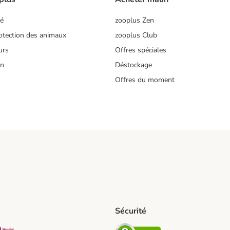
té
zooplus Zen
tection des animaux
zooplus Club
urs
Offres spéciales
on
Déstockage
Offres du moment
s
Sécurité
pping Method
D Shipping Method
Mondial relay Shipping Method
Security