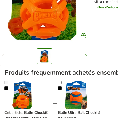
vif, à remplir 
Plus d'inform
Produits fréquemment achetés ensem
Balle Chuckit! Breathe Right Fetch Ball pour chien
Balle Ultra Ball Chuckit! pour chie
Cet article
:
Balle Chuckit!
Balle Ultra Ball Chuckit!