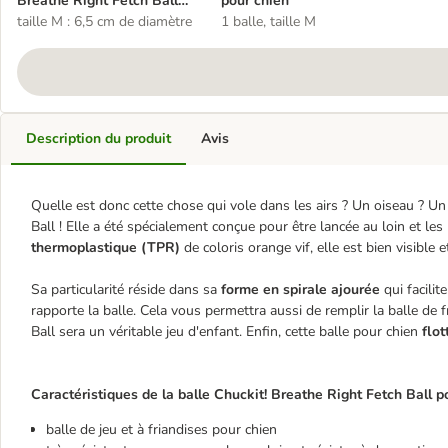
Breathe Right Fetch Ball
pour chien
pour chien
taille M : 6,5 cm de diamètre
1 balle, taille M
Description du produit
Avis
Quelle est donc cette chose qui vole dans les airs ? Un oiseau ? Un
Ball ! Elle a été spécialement conçue pour être lancée au loin et le
thermoplastique (TPR)
de coloris orange vif, elle est bien visible 
Sa particularité réside dans sa
forme en spirale ajourée
qui facilit
rapporte la balle. Cela vous permettra aussi de remplir la balle de fr
Ball sera un véritable jeu d'enfant. Enfin, cette balle pour chien
flo
Caractéristiques de la balle Chuckit! Breathe Right Fetch Ball po
balle de jeu et à friandises pour chien