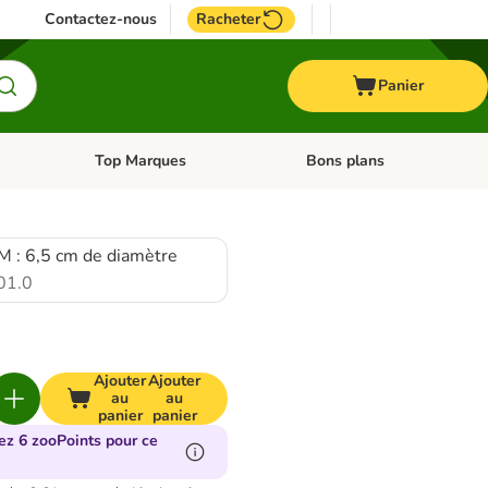
Contactez-nous
Racheter
Panier
Top Marques
Bons plans
catégories: Oiseau
Dérouler les catégories: Cheval
Dérouler les catégories: Top
 M : 6,5 cm de diamètre
01.0
Ajouter
Ajouter
au
au
panier
panier
ez 6 zooPoints pour ce