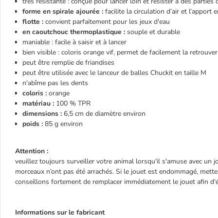
très résistante : conçue pour lancer loin et résister à des parties 
forme en spirale ajourée :
facilite la circulation d’air et l’appo
flotte :
convient parfaitement pour les jeux d'eau
en caoutchouc thermoplastique :
souple et durable
maniable : facile à saisir et à lancer
bien visible : coloris orange vif, permet de facilement la retrouve
peut être remplie de friandises
peut être utilisée avec le lanceur de balles Chuckit en taille M
n'abîme pas les dents
coloris :
orange
matériau :
100 % TPR
dimensions :
6,5 cm de diamètre environ
poids :
85 g environ
Attention :
veuillez toujours surveiller votre animal lorsqu'il s'amuse avec un j
morceaux n’ont pas été arrachés. Si le jouet est endommagé, mette
conseillons fortement de remplacer immédiatement le jouet afin d'é
Informations sur le fabricant