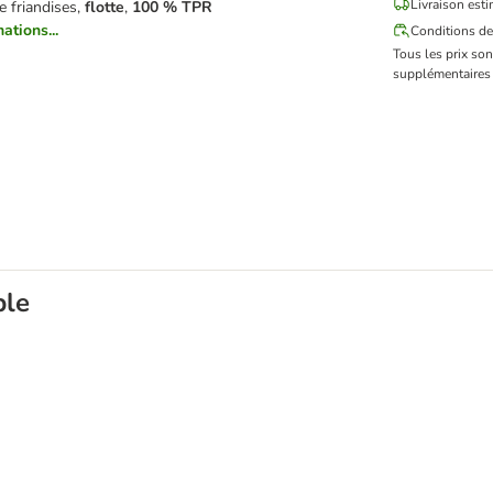
Livraison esti
de friandises,
flotte
,
100 % TPR
ations...
Conditions de
Tous les prix so
supplémentaires 
ble
n