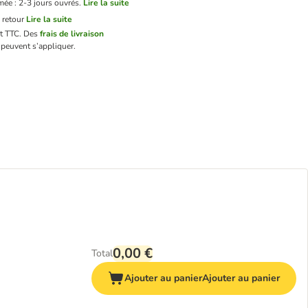
mée : 2-3 jours ouvrés.
Lire la suite
 retour
Lire la suite
nt TTC.
Des
frais de livraison
peuvent s’appliquer.
0,00 €
Total
Ajouter au panier
Ajouter au panier