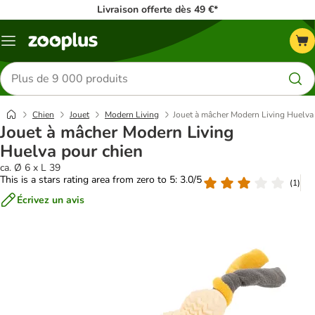
Livraison offerte dès 49 €*
Menu
Rechercher
des
produits
Chien
Jouet
Modern Living
Jouet à mâcher Modern Living Huelva
Jouet à mâcher Modern Living
Huelva pour chien
ca. Ø 6 x L 39
This is a stars rating area from zero to 5: 3.0/5
(
1
)
Écrivez un avis