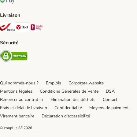
Google Pay Payment Method
Livraison
Bpost Shipping Method
DPD Shipping Method
Mondial relay Shipping Method
Sécurité
Security
Qui sommes-nous ?
Emplois
Corporate website
Mentions légales
Conditions Générales de Vente
DSA
Renoncer au contrat ici
Élimination des déchets
Contact
Frais et délai de livraison
Confidentialité
Moyens de paiement
Virement bancaire
Déclaration d'accessibilité
© zooplus SE
2026