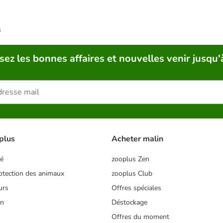
s
sez les bonnes affaires et nouvelles venir jusqu'
plus
Acheter malin
té
zooplus Zen
tection des animaux
zooplus Club
urs
Offres spéciales
on
Déstockage
Offres du moment