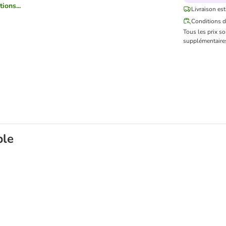
ions...
Livraison est
Conditions d
Tous les prix s
supplémentaires
ble
e pour chien