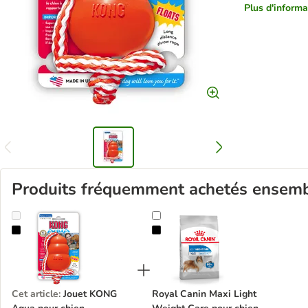
Plus d'informat
Produits fréquemment achetés ensem
Jouet KONG Aqua pour chien
Royal Canin Maxi Light Weight Car
Cet article
:
Jouet KONG
Royal Canin Maxi Light