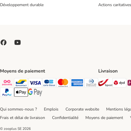
Développement durable
Actions caritative
Moyens de paiement
Livraison
Bpost Shi
DP
Payconiq Payment Method
bancontact Payment Method
Visa Payment Method
carte bleue Payment Method
Master card Payment Method
American express Payment Meth
Diners club Payment Met
Paypal Payment Method
Apple Pay Payment Method
Google Pay Payment Method
Qui sommes-nous ?
Emplois
Corporate website
Mentions lég
Frais et délai de livraison
Confidentialité
Moyens de paiement
© zooplus SE
2026