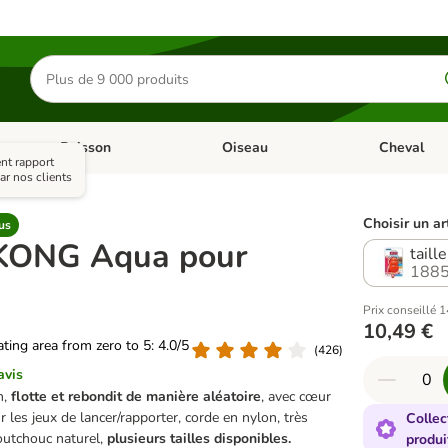
Rechercher
des
produits
Poisson
Oiseau
Cheval
Chat
Dérouler les catégories: Rongeur & Co
Dérouler les catégories: Poisson
Dérouler les 
nt rapport
ar nos clients
Choisir un ar
us
 KONG Aqua pour
taill
1885
Prix conseillé 1
)
10,49 €
rating area from zero to 5: 4.0/5
(
426
)
avis
n,
flotte et rebondit de manière aléatoire
, avec cœur
 les jeux de lancer/rapporter, corde en nylon, très
Collec
aoutchouc naturel,
plusieurs tailles disponibles.
produi