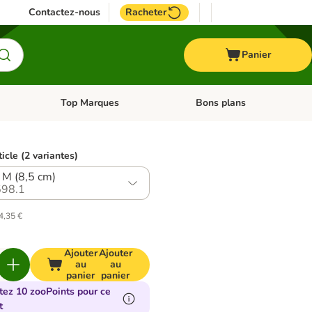
Contactez-nous
Racheter
Panier
Top Marques
Bons plans
catégories: Oiseau
Dérouler les catégories: Cheval
Dérouler les catégories: Top
ticle (2 variantes)
e M (8,5 cm)
98.1
4,35 €
Ajouter
Ajouter
au
au
panier
panier
tez 10 zooPoints pour ce
t