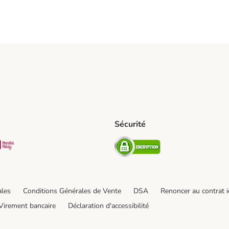
s
Sécurité
pping Method
D Shipping Method
Mondial relay Shipping Method
Security
od
hod
ales
Conditions Générales de Vente
DSA
Renoncer au contrat i
Virement bancaire
Déclaration d'accessibilité