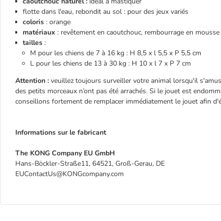
caoutchouc naturel :
idéal à mastiquer
flotte dans l'eau, rebondit au sol : pour des jeux variés
coloris
: orange
matériaux
: revêtement en caoutchouc, rembourrage en mousse
tailles
:
M pour les chiens de 7 à 16 kg : H 8,5 x l 5,5 x P 5,5 cm
L pour les chiens de 13 à 30 kg : H 10 x l 7 x P 7 cm
Attention :
veuillez toujours surveiller votre animal lorsqu'il s'amu
des petits morceaux n’ont pas été arrachés. Si le jouet est endomm
conseillons fortement de remplacer immédiatement le jouet afin d'é
Informations sur le fabricant
The KONG Company EU GmbH
Hans-Böckler-Straße11, 64521, Groß-Gerau, DE
EUContactUs@KONGcompany.com