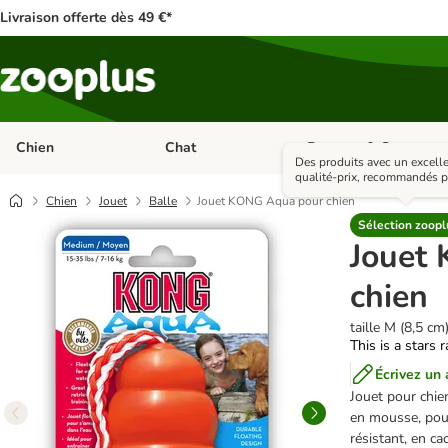
Livraison offerte dès 49 €*
Chien
Chat
Rongeur & Co
Dérouler les catégories: Chien
Dérouler les catégories: 
Des produits avec un excelle
qualité-prix, recommandés p
Chien
Jouet
Balle
Jouet KONG Aqua pour chien
Sélection zoopl
Jouet
chien
taille M (8,5 cm
This is a stars 
Écrivez un 
Jouet pour chie
en mousse, pour
résistant, en c