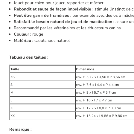
Jouet pour chien pour jouer, rapporter et mâcher
Rebondit et saute de façon imprévisible :
stimule l’instinct de 
Peut être garni de friandises :
par exemple avec des os à mâcher 
Satisfait le besoin naturel de jeu et de mastication :
assure un
Recommandé par les vétérinaires et les éducateurs canins
Couleur :
rouge
Matériau :
caoutchouc naturel
Tableau des tailles :
Taille
Dimensions
XS
env. H 5,72 x l 3,56 x P 3,56 cm
S
env. H 7,6 x l 4,4 x P 4,4 cm
M
env. H 9 x l 5,7 x P 5,7 cm
L
env. H 10 x l 7 x P 7 cm
XL
env. H 12,7 x l 8,8 x P 8,8 cm
XXL
env. H 15,24 x l 9,86 x P 9,86 cm
Remarque :