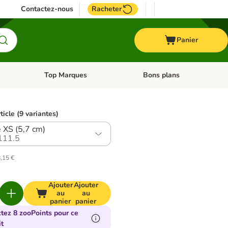
Contactez-nous
Racheter
Panier
Top Marques
Bons plans
catégories: Oiseau
Dérouler les catégories: Cheval
Dérouler les catégories: Top
ticle (9 variantes)
e XS (5,7 cm)
111.5
8,15 €
Ajouter
Ajouter
au
au
panier
panier
ctez 8 zooPoints pour ce
t