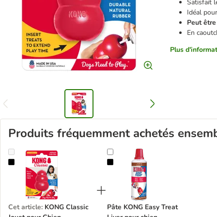
Satisfait 
Idéal pou
Peut être
En caoutc
Plus d'informat
Produits fréquemment achetés ensem
KONG Classic Jouet pour Chien
Pâte KONG Easy Treat Liver pour 
Cet article
:
KONG Classic
Pâte KONG Easy Treat