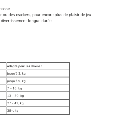
chasse
ou des crackers, pour encore plus de plaisir de jeu
 divertissement longue durée
adapté pour les chiens :
jusqu’à 2, kg
jusqu’à 9, kg
7 – 16, kg
13 – 30, kg
27 - 41, kg
38+, kg