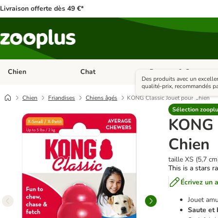
Livraison offerte dès 49 €*
Chien
Chat
Rongeur & Co
Dérouler les catégories: Chien
Dérouler les catégories: 
Des produits avec un excelle
qualité-prix, recommandés pa
Chien
Friandises
Chiens âgés
KONG Classic Jouet pour Chien
Sélection zoopl
KONG C
Chien
taille XS (5,7 cm
This is a stars r
Écrivez un a
Jouet amu
Saute et 