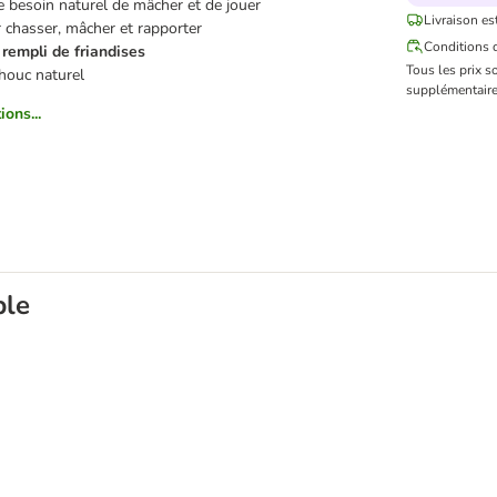
le besoin naturel de mâcher et de jouer
Livraison es
r chasser, mâcher et rapporter
Conditions d
 rempli de friandises
Tous les prix s
houc naturel
supplémentaire
ions...
ble
chien