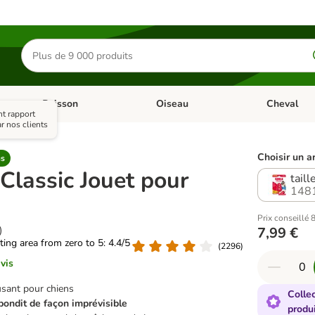
Rechercher
des
produits
Poisson
Oiseau
Cheval
Chat
Dérouler les catégories: Rongeur & Co
Dérouler les catégories: Poisson
Dérouler les 
nt rapport
r nos clients
Choisir un ar
us
lassic Jouet pour
taill
148
Prix conseillé 
)
7,99 €
ating area from zero to 5: 4.4/5
(
2296
)
vis
sant pour chiens
Colle
bondit de façon imprévisible
produi