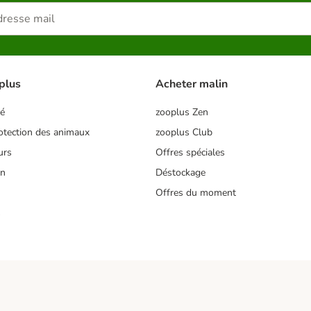
plus
Acheter malin
té
zooplus Zen
tection des animaux
zooplus Club
urs
Offres spéciales
on
Déstockage
Offres du moment
s