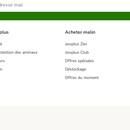
plus
Acheter malin
té
zooplus Zen
tection des animaux
zooplus Club
urs
Offres spéciales
on
Déstockage
Offres du moment
s