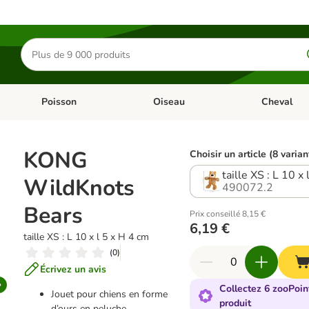
Rechercher
des
produits
Poisson
Oiseau
Cheval
Chat
Dérouler les catégories: Rongeur & Co
Dérouler les catégories: Poisson
Dérouler les 
KONG
Choisir un article (8 varian
taille XS : L 10 x
WildKnots
490072.2
Bears
Prix conseillé 8,15 €
6,19 €
taille XS : L 10 x l 5 x H 4 cm
(
0
)
Écrivez un avis
Collectez 6 zooPoin
Jouet pour chiens en forme
produit
d’ours en peluche