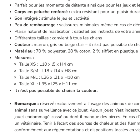
Parfait pour les moments de détente ainsi que pour les jeux et l
Corps en peluche renforcé :
extra résistant pour un plaisir dura
Son intégré :
stimule le jeu et l’activité
Peu de rembourrage :
salissures minimales même en cas de déc
Plaisir naturel de mastication : satisfait les instincts de votre ani
Différentes tailles : convient à tous les chiens
Couleur :
marron, gris ou beige clair – il n’est pas possible de cho
Matériau :
70 % polyester, 28 % coton, 2 % sifflet en plastique
Mesures :
Taille XS : L10 x l5 x H4 cm
Taille S/M : L18 x l14 x H8 cm
Taille M/L : L26 x l21 x H10 cm
Taille XL : L35 x l25 x H11 cm
Il n’est pas possible de choisir la couleur.
Remarque :
réservé exclusivement à l’usage des animaux de com
animal sans surveillance avec ce jouet. Aucun jouet n’est indestru
jouet endommagé, cassé ou dont il manque des pièces. En cas d’i
un vétérinaire. Tenir à l’écart des sources de chaleur et des flam
conformément aux réglementations et dispositions locales en vi