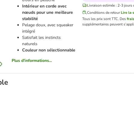
Livraison estimée : 2-3 jours 
Intérieur en corde avec
nœuds pour une meilleure
Conditions de retour
Lire la 
stabilité
Tous les prix sont TTC.
Des
frai
supplémentaires peuvent s’appli
Pelage doux, avec squeaker
intégré
Satisfait les instincts
naturels
Couleur non sélectionnable
Plus d'informations...
ble
irs