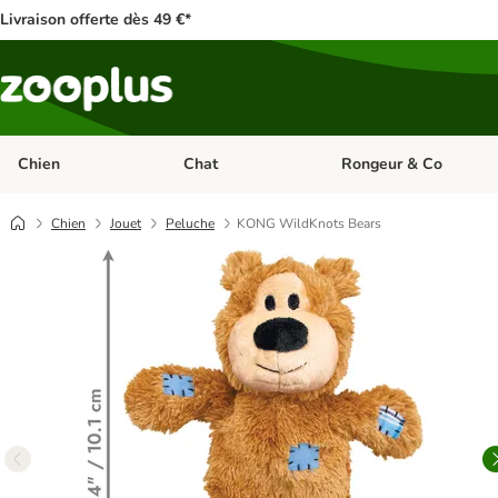
Livraison offerte dès 49 €*
Chien
Chat
Rongeur & Co
Dérouler les catégories: Chien
Dérouler les catégories: 
Chien
Jouet
Peluche
KONG WildKnots Bears