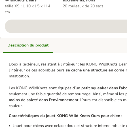
WildKnots Bears
excréments, noirs
taille XS : L 10 x l 5 x H 4
20 rouleaux de 20 sacs
cm
Description du produit
Doux à l’extérieur, résistant à l’intérieur : les KONG WildKnots B
l’intérieur de ces adorables ours
se cache une structure en corde
mastication.
Les KONG WildKnots sont équipés d’un
petit squeaker dans l’a
seulement une faible quantité de rembourrage. Ainsi, même si les pe
moins de saleté dans l’environnement.
L’ours est disponible en mar
couleur.
Caractéristiques du jouet KONG Wild Knots Ours pour chien :
Jouet pour chiens avec pelage doux et structure interne robuste