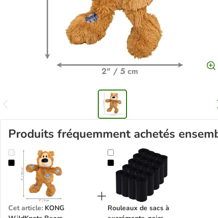
Produits fréquemment achetés ensem
KONG WildKnots Bears
Rouleaux de sacs à excréments, no
Cet article
:
KONG
Rouleaux de sacs à