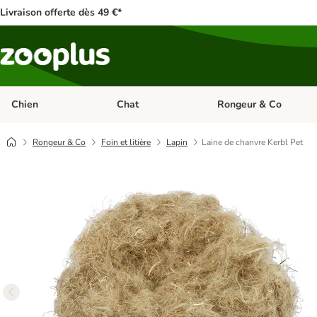
Livraison offerte dès 49 €*
Chien
Chat
Rongeur & Co
Dérouler les catégories: Chien
Dérouler les catégories: 
Rongeur & Co
Foin et litière
Lapin
Laine de chanvre Kerbl Pet