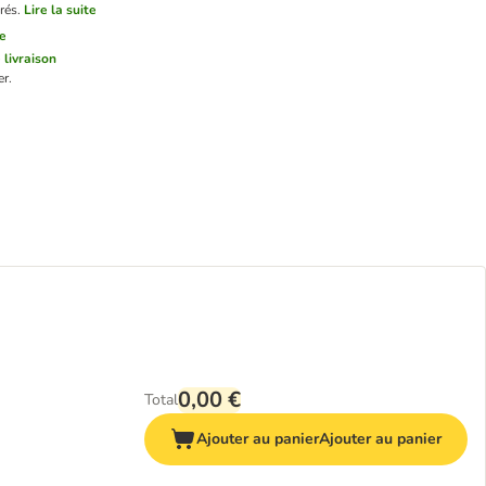
rés.
Lire la suite
te
 livraison
r.
0,00 €
Total
Ajouter au panier
Ajouter au panier