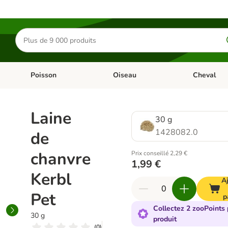
Rechercher
des
produits
Poisson
Oiseau
Cheval
Chat
Dérouler les catégories: Rongeur & Co
Dérouler les catégories: Poisson
Dérouler les 
Laine
30 g
1428082.0
de
chanvre
Prix conseillé 2,29 €
1,99 €
Kerbl
A
Pet
p
Collectez 2 zooPoints 
30 g
produit
(
0
)