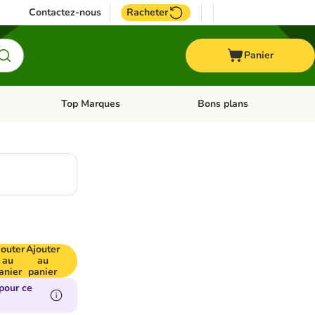
Contactez-nous
Racheter
Panier
Top Marques
Bons plans
catégories: Oiseau
Dérouler les catégories: Cheval
Dérouler les catégories: Top
jouter
Ajouter
au
au
anier
panier
pour ce