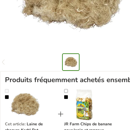
Produits fréquemment achetés ensem
Laine de chanvre Kerbl Pet
JR Farm Chips de banane pour lapi
Cet article
:
Laine de
JR Farm Chips de banane