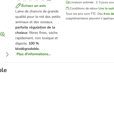
Livraison estimée : 2-3 jours ouv
Écrivez un avis
Conditions de retour
Lire la sui
Laine de chanvre de grande
Tous les prix sont TTC.
Des
frais de
qualité pour le nid des petits
supplémentaires peuvent s’applique
animaux et des oiseaux,
parfaite régulation de la
chaleur
, fibres fines, sèche
rapidement, non toxique et
digeste,
100 %
biodégradable.
Plus d'informations...
ble
n et rongeur