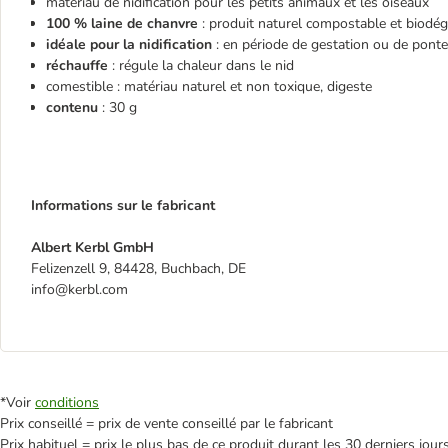
matériau de nidification pour les petits animaux et les oiseaux
100 % laine de chanvre
: produit naturel compostable et biodé
idéale pour la nidification
: en période de gestation ou de ponte
réchauffe
: régule la chaleur dans le nid
comestible : matériau naturel et non toxique, digeste
contenu
: 30 g
Informations sur le fabricant
Albert Kerbl GmbH
Felizenzell 9, 84428, Buchbach, DE
info@kerbl.com
*Voir
conditions
Prix conseillé = prix de vente conseillé par le fabricant
Prix habituel = prix le plus bas de ce produit durant les 30 derniers jour