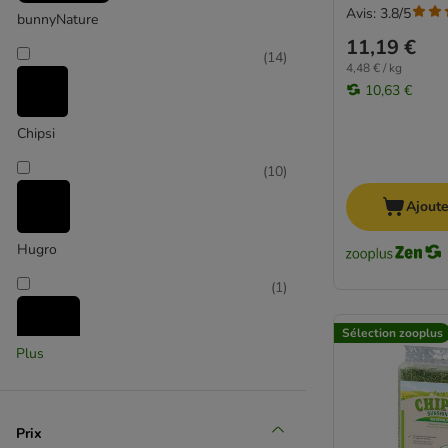
Avis: 3.8/5
bunnyNature
11,19 €
(
14
)
4,48 € / kg
10,63 €
Chipsi
(
10
)
Ajoute
Hugro
(
1
)
Sélection zooplus
Plus
JR Farm
(
1
)
Prix