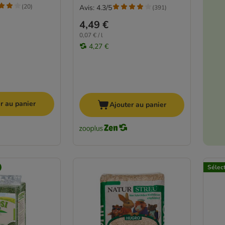
(
20
)
Avis: 4.3/5
(
391
)
4,49 €
0,07 € / l
4,27 €
r au panier
Ajouter au panier
Sélec