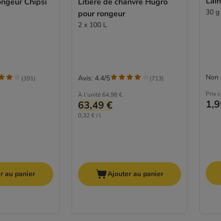
Lain
rongeur Chipsi
Litière de chanvre Hugro
30 g
pour rongeur
2 x 100 L
Non 
Avis: 4.4/5
(
391
)
(
713
)
Prix 
À l'unité
64,98 €
1,9
63,49 €
0,32 € / l
r au panier
Ajouter au panier