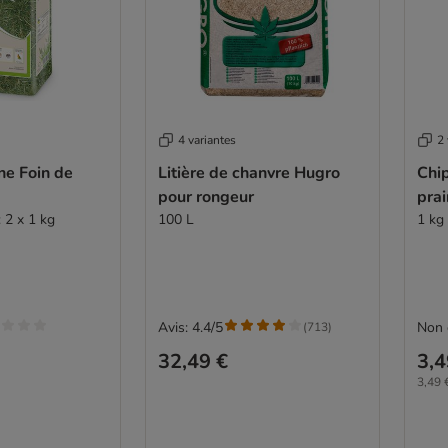
4 variantes
2 
ne Foin de
Litière de chanvre Hugro
Chip
pour rongeur
prai
 2 x 1 kg
100 L
1 kg
Avis: 4.4/5
Non 
(
713
)
32,49 €
3,4
3,49 €