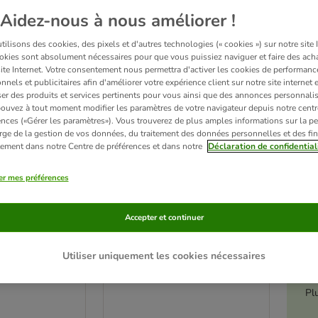
Aidez-nous à nous améliorer !
Sélection zooplus
ilisons des cookies, des pixels et d'autres technologies (« cookies ») sur notre site I
okies sont absolument nécessaires pour que vous puissiez naviguer et faire des acha
site Internet. Votre consentement nous permettra d'activer les cookies de performanc
nnels et publicitaires afin d'améliorer votre expérience client sur notre site internet 
er des produits et services pertinents pour vous ainsi que des annonces personnalis
ouvez à tout moment modifier les paramètres de votre navigateur depuis notre centr
ences («Gérer les paramètres»). Vous trouverez de plus amples informations sur la p
rge de la gestion de vos données, du traitement des données personnelles et des fin
itement dans notre Centre de préférences et dans notre
Déclaration de confidential
er mes préférences
2 variantes
é
des
Litière pour rongeur Chipsi
Accepter et continuer
ur rongeur et
Classic
3,2 kg (60 L environ)
Utiliser uniquement les cookies nécessaires
Pl