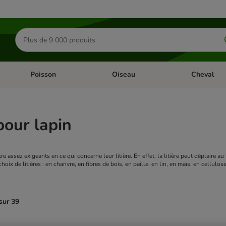
Rechercher
des
produits
Poisson
Oiseau
Cheval
Chat
Dérouler les catégories: Rongeur & Co
Dérouler les catégories: Poisson
Dérouler les 
 pour lapin
re assez exigeants en ce qui concerne leur litière. En effet, la litière peut déplaire a
hoix de litières : en chanvre, en fibres de bois, en paille, en lin, en maïs, en cellulose
sur 39
ve been changed