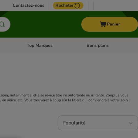
Contactez-nous
Racheter
Panier
Top Marques
Bons plans
catégories: Oiseau
Dérouler les catégories: Cheval
Dérouler les catégories: Top
u lapin, notamment si elle se révèle être inconfortable ou irritante. Zooplus vous
, en silice, etc. Vous trouverez à coup sûr la litière qui conviendra à votre lapin !
Popularité