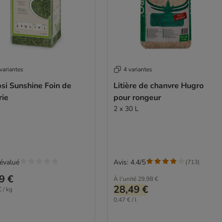
variantes
4 variantes
si Sunshine Foin de
Litière de chanvre Hugro
rie
pour rongeur
2 x 30 L
évalué
Avis: 4.4/5
(
713
)
9 €
À l'unité
29,98 €
28,49 €
 / kg
0,47 € / l