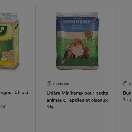
5 variantes
5 
rongeur Chipsi
Litière Minihemp pour petits
Bunn
animaux, reptiles et oiseaux
3 kg
iron)
3 kg