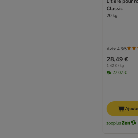
Litière pour 
Classic
20 kg
Avis: 4.3/5
28,49 €
1,42 € / kg
27,07 €
Ajoute