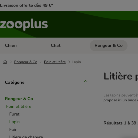
Livraison offerte dès 49 €*
Chien
Chat
Rongeur & Co
Dérouler les catégories: Chien
Dérouler les catégories: 
Rongeur & Co
Foin et litière
Lapin
Litière
Catégorie
Les lapins peuvent êt
Rongeur & Co
propose ici un large c
Foin et litière
Furet
Lapin
Résultats 1 à 39 
Foin
Litière de chanvre
product items ha