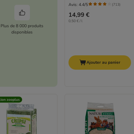
Avis: 4.4/5
(
713
)
14,99 €
0,50 € / l
Plus de 8 000 produits
disponibles
Ajouter au panier
tion zooplus