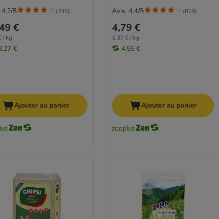
 4.2/5
Avis: 4.4/5
(
745
)
(
829
)
49 €
4,79 €
 / kg
1,37 € / kg
3,27 €
4,55 €
Ajouter au panier
Ajouter au panier