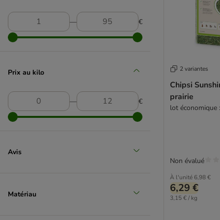
―
€
Kerbl Pet
(
3
)
2 variantes
Prix au kilo
Chipsi Sunshi
prairie
MiniHemp
―
€
lot économique :
Avis
Non évalué
À l'unité
6,98 €
6,29 €
Matériau
3,15 € / kg