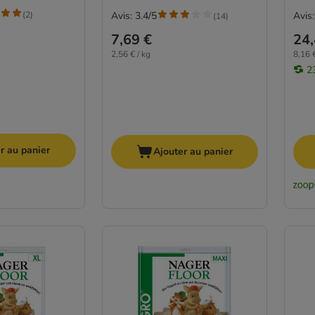
(
2
)
Avis: 3.4/5
Avis:
(
14
)
7,69 €
24,
2,56 € / kg
8,16 €
2
r au panier
Ajouter au panier