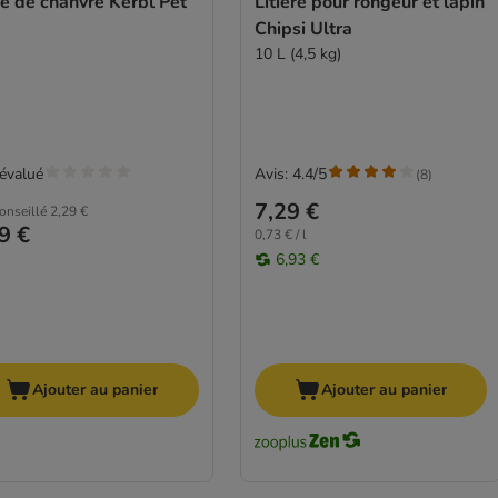
e de chanvre Kerbl Pet
Litière pour rongeur et lapin
Chipsi Ultra
10 L (4,5 kg)
évalué
Avis: 4.4/5
(
8
)
7,29 €
conseillé
2,29 €
9 €
0,73 € / l
6,93 €
Ajouter au panier
Ajouter au panier