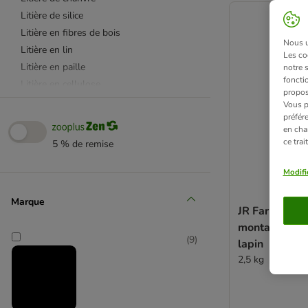
Litière de silice
Litière en fibres de bois
Nous ut
Litière en lin
Les co
Litière en paille
notre 
fonctio
Litière en cellulose
propos
Rat
Vous p
préfér
Chinchilla
en cha
Octodon
ce tra
5 % de remise
Souris et gerbille
Cochon d'Inde
Modifi
Millamore
Marque
Hamster
JR Farm Foin 
montagnes po
(
9
)
lapin
2,5 kg