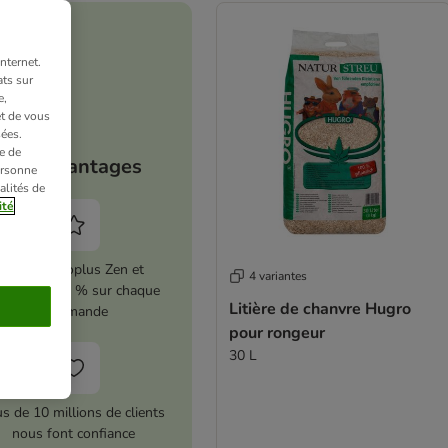
nternet.
ts sur
e,
et de vous
ées.
e de
Vos avantages
ersonne
alités de
ité
Activez zooplus Zen et
4 variantes
conomisez 5 % sur chaque
Litière de chanvre Hugro
commande
pour rongeur
30 L
us de 10 millions de clients
nous font confiance