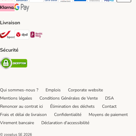
Payconiq Payment Method
bancontact Payment Method
Visa Payment Method
carte bleue Payment Method
Master card Payment Method
American express Payment Meth
Diners club Payment Met
Paypal Payment 
Apple Pa
Klarna Payment Method
Google Pay Payment Method
Livraison
Bpost Shipping Method
DPD Shipping Method
Mondial relay Shipping Method
Sécurité
Security
Qui sommes-nous ?
Emplois
Corporate website
Mentions légales
Conditions Générales de Vente
DSA
Renoncer au contrat ici
Élimination des déchets
Contact
Frais et délai de livraison
Confidentialité
Moyens de paiement
Virement bancaire
Déclaration d'accessibilité
© zooplus SE
2026