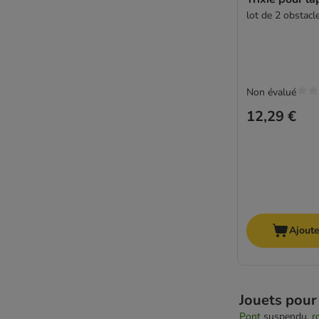
lot de 2 obstacl
Non évalué
12,29 €
Ajoute
Jouets pour
Pont
suspendu,
r