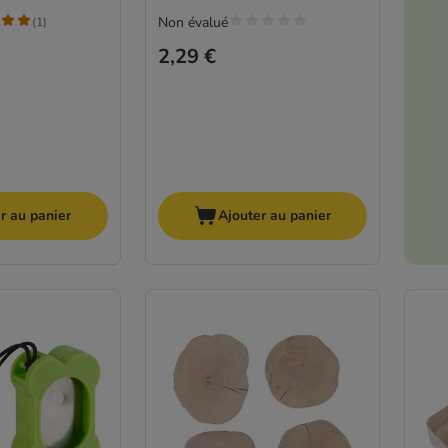
Non évalué
(
1
)
2,29 €
r au panier
Ajouter au panier