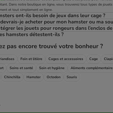
lpitant. Dans notre boutique en ligne, vous trouverez tous types de joue
ment et tout simplement en ligne.
sters ont-ils besoin de jeux dans leur cage ?
 devrais-je acheter pour mon hamster ou ma sou
égrer les jouets pour rongeurs dans l’enclos d
es hamsters détestent-ils ?
ez pas encore trouvé votre bonheur ?
riandises
Foin et litière
Cages et accessoires
Cage
Clapi
ort
Soins et santé
Soin et hygiène
Aliments complémentaire
Chinchilla
Hamster
Octodon
Souris
s