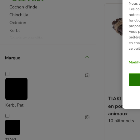
product items ha
Nous ut
Cochon d'Inde
Les co
Chinchilla
notre 
fonctio
Octodon
propos
Kerbl
Vous p
préfér
Souris et gerbille
en cha
ce tra
Marque
Modifi
(
2
)
TIAKI Bâtonn
Kerbl Pet
en pommier p
animaux
(
8
)
10 bâtonnets
TIAKI