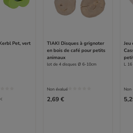
Kerbl Pet, vert
TIAKI Disques à grignoter
Jeu 
en bois de café pour petits
Cass
animaux
pet
lot de 4 disques Ø 6-10cm
L 16 
Non évalué
Non 
2,69 €
5,2
 €