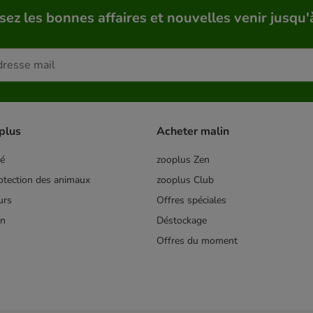
sez les bonnes affaires et nouvelles venir jusqu'
plus
Acheter malin
té
zooplus Zen
tection des animaux
zooplus Club
urs
Offres spéciales
on
Déstockage
Offres du moment
s