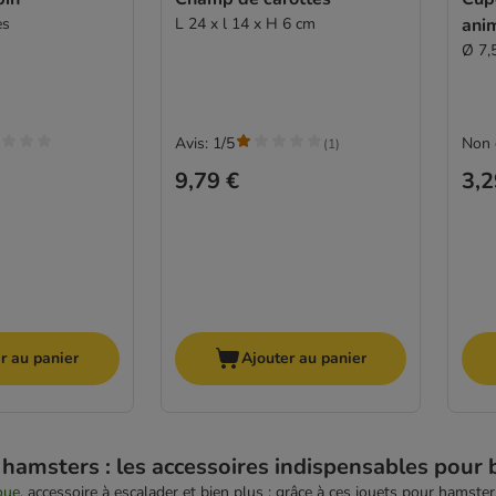
es
L 24 x l 14 x H 6 cm
ani
Ø 7,
Avis: 1/5
Non 
(
1
)
9,79 €
3,2
r au panier
Ajouter au panier
 hamsters : les accessoires indispensables pour
oue
, accessoire à escalader et bien plus : grâce à ces jouets pour hamst