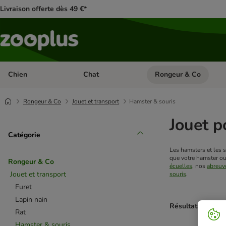
Livraison offerte dès 49 €*
Chien
Chat
Rongeur & Co
Dérouler les catégories: Chien
Dérouler les catégories: 
Rongeur & Co
Jouet et transport
Hamster & souris
Jouet p
Catégorie
Les hamsters et les s
que votre hamster ou 
Rongeur & Co
écuelles
, nos
abreuvo
Jouet et transport
souris
.
Furet
Lapin nain
Résultats 1 à 11 
Rat
Hamster & souris