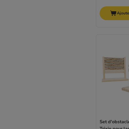
Ajoute
Set d'obstacle
Trixie pour la