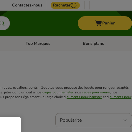
Contactez-nous
Racheter
Panier
Top Marques
Bons plans
catégories: Oiseau
Dérouler les catégories: Cheval
Dérouler les catégories: Top
jeu, roues, escaliers, ponts... Zooplus vous propose des jouets pour rongeur adaptés,
e, jetez donc un oeil à nos
cages pour hamster
, nos
cages pour souris
, nos
ous proposons également un large choix d'
aliments pour hamster
et d'
aliments pour
Popularité