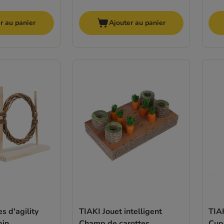
r au panier
Ajouter au panier
s d'agility
TIAKI Jouet intelligent
TIAK
pin
Champ de carottes
Cup