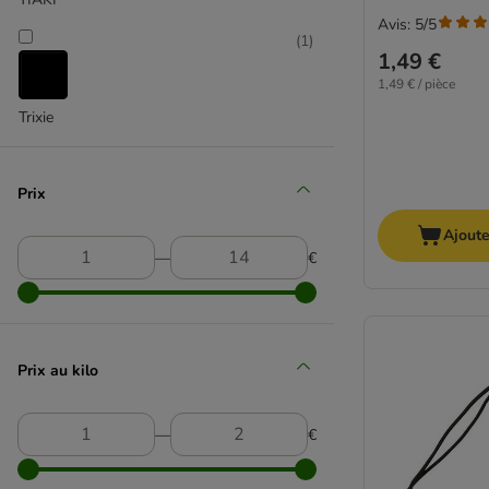
Avis: 5/5
(
1
)
1,49 €
1,49 € / pièce
Trixie
Prix
Ajoute
―
€
Prix au kilo
―
€