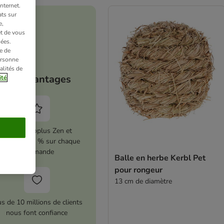
nternet.
ts sur
e,
et de vous
ées.
e de
ersonne
alités de
Vos avantages
ité
Activez zooplus Zen et
conomisez 5 % sur chaque
commande
Balle en herbe Kerbl Pet
pour rongeur
13 cm de diamètre
us de 10 millions de clients
nous font confiance