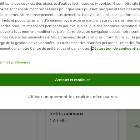
ve been changed
ilisons des cookies, des pixels et d'autres technologies (« cookies ») sur notre site I
okies sont absolument nécessaires pour que vous puissiez naviguer et faire des acha
site Internet. Votre consentement nous permettra d'activer les cookies de performanc
nnels et publicitaires afin d'améliorer votre expérience client sur notre site internet 
er des produits et services pertinents pour vous ainsi que des annonces personnalis
ouvez à tout moment modifier les paramètres de votre navigateur depuis notre centr
ences («Gérer les paramètres»). Vous trouverez de plus amples informations sur la p
rge de la gestion de vos données, du traitement des données personnelles et des fin
itement dans notre Centre de préférences et dans notre
Déclaration de confidential
er mes préférences
Accepter et continuer
é
Utiliser uniquement les cookies nécessaires
ets à mâcher
TIAKI Échelle à grignoter
our petits
en bois de pommier pour
petits animaux
1 échelle
Pl