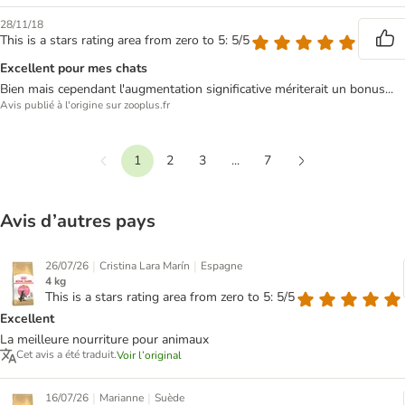
28/11/18
This is a stars rating area from zero to 5: 5/5
Excellent pour mes chats
Bien mais cependant l'augmentation significative mériterait un bonus...
Avis publié à l'origine sur zooplus.fr
1
2
3
...
7
Précédent
Suivant
Avis d’autres pays
|
|
26/07/26
Cristina Lara Marín
Espagne
4 kg
This is a stars rating area from zero to 5: 5/5
Excellent
La meilleure nourriture pour animaux
Cet avis a été traduit.
Voir l’original
|
|
16/07/26
Marianne
Suède