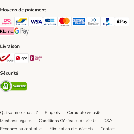
Moyens de paiement
Payconiq Payment Method
bancontact Payment Method
Visa Payment Method
carte bleue Payment Method
Master card Payment Method
American express Payment Meth
Diners club Payment Met
Paypal Payment 
Apple Pa
Klarna Payment Method
Google Pay Payment Method
Livraison
Bpost Shipping Method
DPD Shipping Method
Mondial relay Shipping Method
Sécurité
Security
Qui sommes-nous ?
Emplois
Corporate website
Mentions légales
Conditions Générales de Vente
DSA
Renoncer au contrat ici
Élimination des déchets
Contact