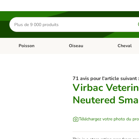
Rechercher
des
produits
Poisson
Oiseau
Cheval
Chat
Dérouler les catégories: Rongeur & Co
Dérouler les catégories: Poisson
Dérouler les 
71 avis pour l'article suivant 
Virbac Veteri
Neutered Smal
Téléchargez votre photo du pro