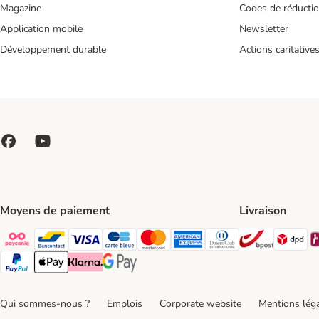
Magazine
Codes de réducti
Application mobile
Newsletter
Développement durable
Actions caritative
Moyens de paiement
Livraison
Bpost Shi
DP
Payconiq Payment Method
bancontact Payment Method
Visa Payment Method
carte bleue Payment Method
Master card Payment Method
American express Payment Meth
Diners club Payment Met
Paypal Payment Method
Apple Pay Payment Method
Klarna Payment Method
Google Pay Payment Method
Qui sommes-nous ?
Emplois
Corporate website
Mentions lég