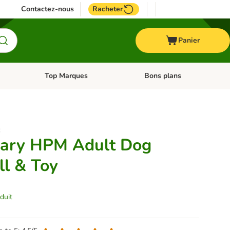
Contactez-nous
Racheter
Panier
Top Marques
Bons plans
catégories: Oiseau
Dérouler les catégories: Cheval
Dérouler les catégories: Top
:
nary HPM Adult Dog
l & Toy
duit