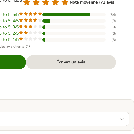
o to 5: 4.5/5
Note moyenne (71 avis)
o to 5: 5/5
(
54
)
o to 5: 4/5
(
8
)
o to 5: 3/5
(
3
)
o to 5: 2/5
(
3
)
o to 5: 1/5
(
3
)
des avis clients
Écrivez un avis