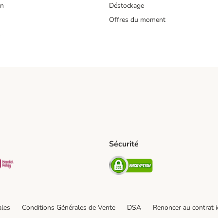
on
Déstockage
Offres du moment
s
Sécurité
pping Method
D Shipping Method
Mondial relay Shipping Method
Security
od
hod
ales
Conditions Générales de Vente
DSA
Renoncer au contrat i