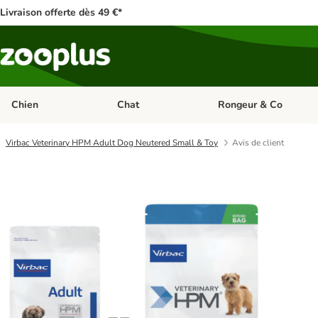
Livraison offerte dès 49 €*
Chien
Chat
Rongeur & Co
Dérouler les catégories: Chien
Dérouler les catégories: 
Virbac Veterinary HPM Adult Dog Neutered Small & Toy
Avis de client