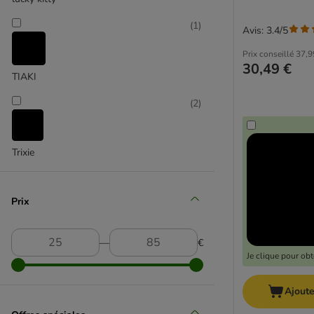
(
1
)
Avis: 3.4/5
Prix conseillé
37,9
30,49 €
TIAKI
(
2
)
Trixie
Prix
―
€
Je clique pour ob
Ajoute