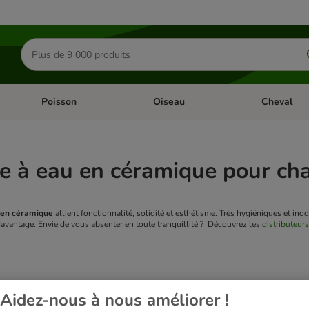
Rechercher
des
produits
Poisson
Oiseau
Cheval
Chat
Dérouler les catégories: Rongeur & Co
Dérouler les catégories: Poisson
Dérouler les 
e à eau en céramique pour ch
 en céramique
allient fonctionnalité, solidité et esthétisme. Très hygiéniques et ino
avantage.
Envie de vous absenter en toute tranquillité ? Découvrez les
distributeur
ur 8
Aidez-nous à nous améliorer !