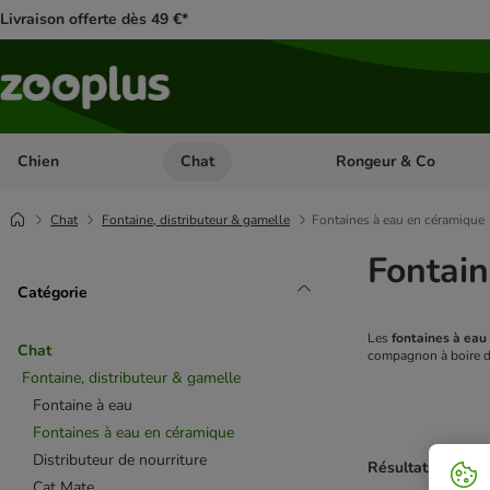
Livraison offerte dès 49 €*
Chien
Chat
Rongeur & Co
Dérouler les catégories: Chien
Dérouler les catégories: 
Chat
Fontaine, distributeur & gamelle
Fontaines à eau en céramique
Fontain
Catégorie
Les
fontaines à eau
Chat
compagnon à boire d
Fontaine, distributeur & gamelle
Fontaine à eau
Fontaines à eau en céramique
Distributeur de nourriture
Résultats 1 à 8 s
Cat Mate