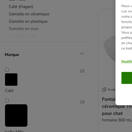
Nous ut
Catit (Hagen)
product items ha
Les co
Gamelle en céramique
notre 
Gamelle en plastique
fonctio
propos
Gamelle en inox
Vous p
Gamelle double
préfér
en cha
Gamelle ludique
ce tra
Set de table
Marque
Boîte de conservation
Modifi
Simon's Cat (Le chat de Simon)
(
2
)
SUREFEED
TIAKI
Trixie
4 variantes
Catit
Gamelle
Fontaine à ea
(
3
)
céramique Tri
pour chat
fontaine 800 mL
lucky kitty