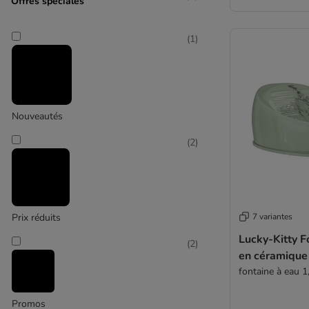
Offres spéciales
(
1
)
Nouveautés
(
2
)
Prix réduits
7 variantes
Lucky-Kitty F
(
2
)
en céramique
fontaine à eau 1,
Promos