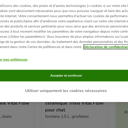
ilisons des cookies, des pixels et d'autres technologies (« cookies ») sur notre site I
ve been changed
okies sont absolument nécessaires pour que vous puissiez naviguer et faire des acha
site Internet. Votre consentement nous permettra d'activer les cookies de performanc
nnels et publicitaires afin d'améliorer votre expérience client sur notre site internet 
er des produits et services pertinents pour vous ainsi que des annonces personnalis
ouvez à tout moment modifier les paramètres de votre navigateur depuis notre centr
ences («Gérer les paramètres»). Vous trouverez de plus amples informations sur la p
rge de la gestion de vos données, du traitement des données personnelles et des fin
itement dans notre Centre de préférences et dans notre
Déclaration de confidential
er mes préférences
Accepter et continuer
4 variantes
Utiliser uniquement les cookies nécessaires
u en
Fontaine à eau en
xie Vital Flow
céramique Trixie Vital Flow
pour chat
é
, blanc
fontaine 1,5 L, gris/blanc