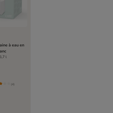
taine à eau en
lanc
1,7 l
(
4
)