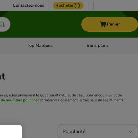
Contactez-nous
Racheter
Panier
Top Marques
Bons plans
catégories: Oiseau
Dérouler les catégories: Cheval
Dérouler les catégories: Top
at
dores, elles préservent le goût pur et naturel de l’eau pour encourager votre
s de nourriture pour chat
et préservez également la fraîcheur de ses aliments !
Popularité