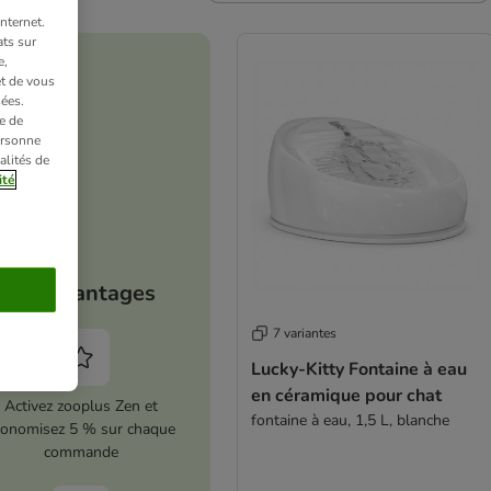
nternet.
ts sur
e,
et de vous
ées.
e de
ersonne
alités de
ité
Vos avantages
7 variantes
Lucky-Kitty Fontaine à eau
en céramique pour chat
Activez zooplus Zen et
fontaine à eau, 1,5 L, blanche
conomisez 5 % sur chaque
commande