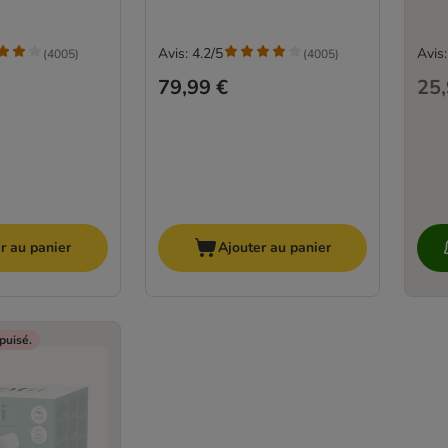
Avis: 4.2/5
Avis:
(
4005
)
(
4005
)
79,99 €
25,
r au panier
Ajouter au panier
puisé.