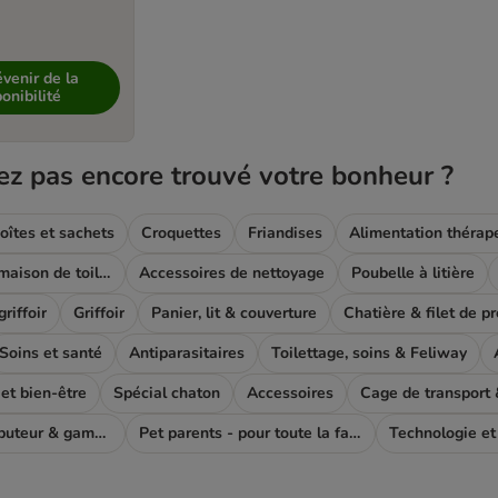
venir de la
onibilité
ez pas encore trouvé votre bonheur ?
oîtes et sachets
Croquettes
Friandises
Alimentation thérap
Bac à litière & maison de toilette
Accessoires de nettoyage
Poubelle à litière
riffoir
Griffoir
Panier, lit & couverture
Chatière & filet de p
Soins et santé
Antiparasitaires
Toilettage, soins & Feliway
t bien-être
Spécial chaton
Accessoires
Cage de transport &
Fontaine, distributeur & gamelle
Pet parents - pour toute la famile
Technologie et