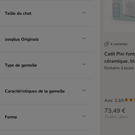
Taille du chat
zooplus Originals
4 variantes
Catit Pixi fon
céramique, b
Type de gamelle
fontaine à boire 
Caractéristiques de la gamelle
Avis: 3.3/5
73,49 €
Forme
73,49 € / pièce