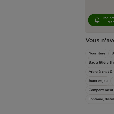
Me pré
disp
Vous n'av
Nourriture
B
Arbre à chat & g
Jouet et jeu
Comportement e