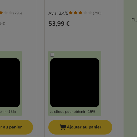
Avis: 3.4/5
(
796
)
(
796
)
Pl
53,99 €
9 €
tenir -15%
Je clique pour obtenir -15%
r au panier
Ajouter au panier