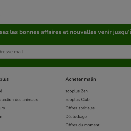
s
sez les bonnes affaires et nouvelles venir jusqu'
plus
Acheter malin
té
zooplus Zen
tection des animaux
zooplus Club
urs
Offres spéciales
on
Déstockage
Offres du moment