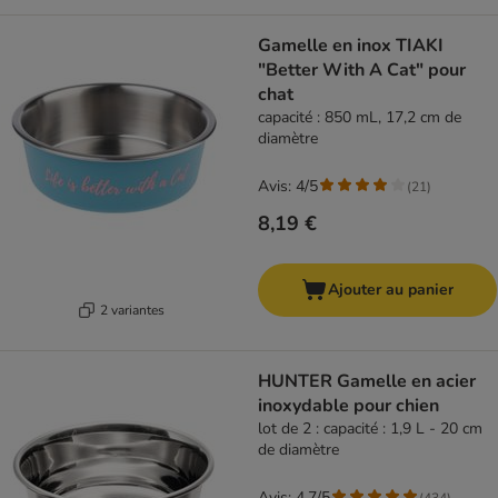
Gamelle en inox TIAKI
"Better With A Cat" pour
chat
capacité : 850 mL, 17,2 cm de
diamètre
Avis: 4/5
(
21
)
8,19 €
Ajouter au panier
2 variantes
HUNTER Gamelle en acier
inoxydable pour chien
lot de 2 : capacité : 1,9 L - 20 cm
de diamètre
Avis: 4.7/5
(
434
)