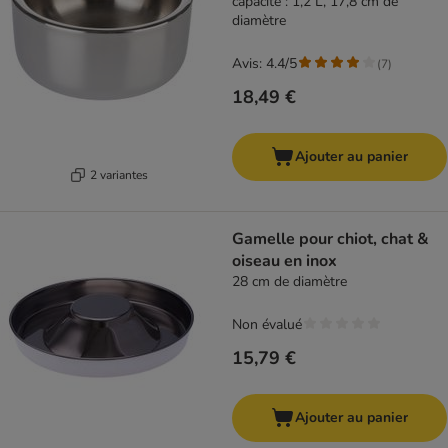
capacité : 1,2 L, 17,8 cm de
diamètre
Avis: 4.4/5
(
7
)
18,49 €
Ajouter au panier
2 variantes
Gamelle pour chiot, chat &
oiseau en inox
28 cm de diamètre
Non évalué
15,79 €
Ajouter au panier