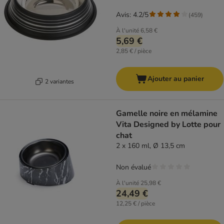
Avis: 4.2/5
(
459
)
À l'unité
6,58 €
5,69 €
2,85 € / pièce
Ajouter au panier
2 variantes
Gamelle noire en mélamine
Vita Designed by Lotte pour
chat
2 x 160 ml, Ø 13,5 cm
Non évalué
À l'unité
25,98 €
24,49 €
12,25 € / pièce