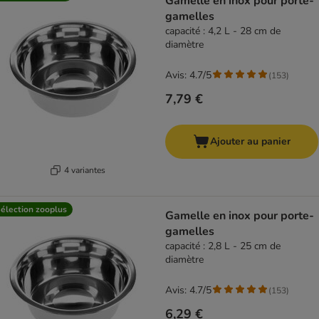
Gamelle en inox pour porte-
gamelles
capacité : 4,2 L - 28 cm de
diamètre
Avis: 4.7/5
(
153
)
7,79 €
Ajouter au panier
4 variantes
élection zooplus
Gamelle en inox pour porte-
gamelles
capacité : 2,8 L - 25 cm de
diamètre
Avis: 4.7/5
(
153
)
6,29 €