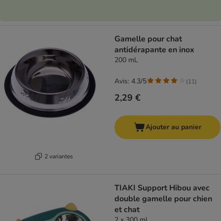
Gamelle pour chat
antidérapante en inox
200 mL
Avis: 4.3/5
(
11
)
2,29 €
Ajouter au panier
2 variantes
TIAKI Support Hibou avec
double gamelle pour chien
et chat
2 x 300 ml