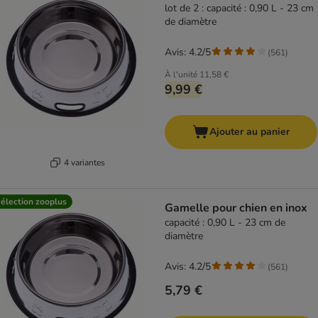
lot de 2 : capacité : 0,90 L - 23 cm
de diamètre
Avis: 4.2/5
(
561
)
À l'unité
11,58 €
9,99 €
Ajouter au panier
4 variantes
élection zooplus
Gamelle pour chien en inox
capacité : 0,90 L - 23 cm de
diamètre
Avis: 4.2/5
(
561
)
5,79 €