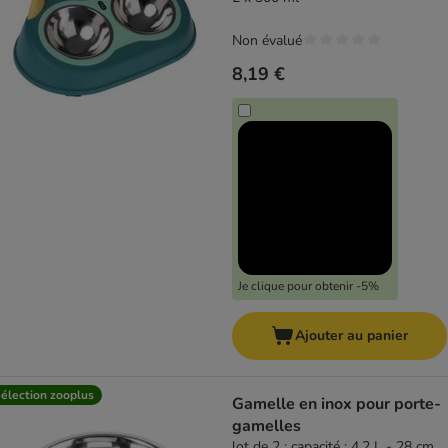
Non évalué
8,19 €
Je clique pour obtenir -5%
Ajouter au panier
élection zooplus
Gamelle en inox pour porte-
gamelles
lot de 2 : capacité : 4,2 L - 28 cm