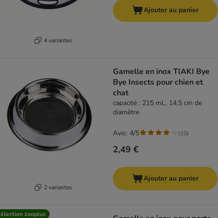
Ajouter au panier
4 variantes
Gamelle en inox TIAKI Bye
Bye Insects pour chien et
chat
capacité : 215 mL, 14,5 cm de
diamètre
Avis: 4/5
(
10
)
2,49 €
Ajouter au panier
2 variantes
élection zooplus