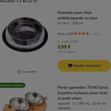
Résultats 1 à 48 sur 53
product items have been changed
Gamelle pour chat
antidérapante en inox
lot de 2 : 200 mL
Avis: 4.3/5
(
11
)
À l'unité
4,58 €
3,99 €
2,00 € / pièce
Ajouter au panier
2 variantes
élection zooplus
Porte-gamelles TIAKI Cova,
écuelles incluses pour chat
et petit chien
capacité : 2 x 350 mL, 15 cm de
diamètre