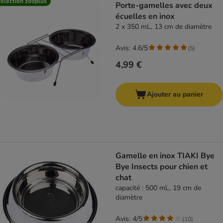
élection zooplus
Porte-gamelles avec deux
écuelles en inox
2 x 350 mL, 13 cm de diamètre
Avis: 4.6/5
(
5
)
4,99 €
Ajouter au panier
Gamelle en inox TIAKI Bye
Bye Insects pour chien et
chat
capacité : 500 mL, 19 cm de
diamètre
Avis: 4/5
(
10
)