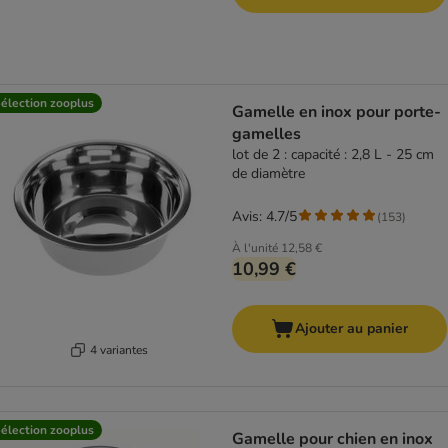
élection zooplus
Gamelle en inox pour porte-
gamelles
lot de 2 : capacité : 2,8 L - 25 cm
de diamètre
Avis: 4.7/5
(
153
)
À l'unité
12,58 €
10,99 €
Ajouter au panier
4 variantes
élection zooplus
Gamelle pour chien en inox