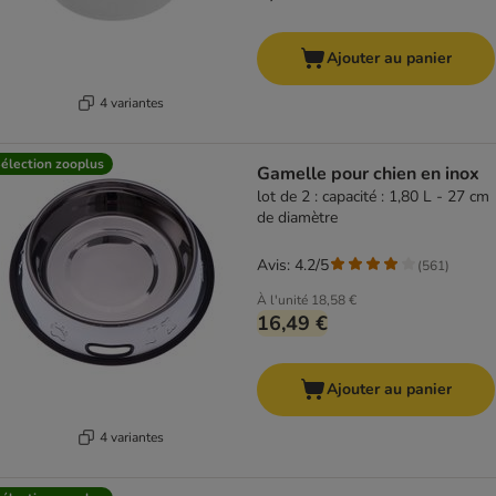
Ajouter au panier
4 variantes
élection zooplus
Gamelle pour chien en inox
lot de 2 : capacité : 1,80 L - 27 cm
de diamètre
Avis: 4.2/5
(
561
)
À l'unité
18,58 €
16,49 €
Ajouter au panier
4 variantes