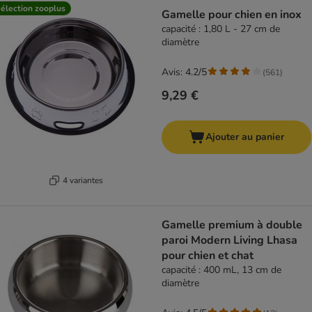
élection zooplus
Gamelle pour chien en inox
capacité : 1,80 L - 27 cm de
diamètre
Avis: 4.2/5
(
561
)
9,29 €
Ajouter au panier
4 variantes
Gamelle premium à double
paroi Modern Living Lhasa
pour chien et chat
capacité : 400 mL, 13 cm de
diamètre