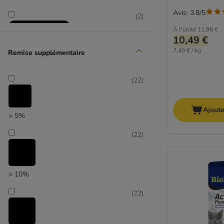
Avis: 3.8/5
(
2
)
À l'unité
11,98 €
10,49 €
7,49 € / kg
Remise supplémentaire
(
22
)
Sélection zooplus
Ajoute
> 5%
(
22
)
> 10%
(
22
)