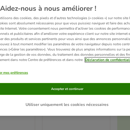
Aidez-nous à nous améliorer !
ilisons des cookies, des pixels et d'autres technologies (« cookies ») sur notre site I
okies sont absolument nécessaires pour que vous puissiez naviguer et faire des acha
site Internet. Votre consentement nous permettra d'activer les cookies de performanc
nnels et publicitaires afin d'améliorer votre expérience client sur notre site internet 
er des produits et services pertinents pour vous ainsi que des annonces personnalis
ouvez à tout moment modifier les paramètres de votre navigateur depuis notre centr
ences («Gérer les paramètres»). Vous trouverez de plus amples informations sur la p
rge de la gestion de vos données, du traitement des données personnelles et des fin
itement dans notre Centre de préférences et dans notre
Déclaration de confidential
er mes préférences
6 variantes
cle Urine
Tigerino Refresher
Accepter et continuer
e les taches
Désodorisant pour litière
d'urine de
parfum talc pour bébé 700 g
Utiliser uniquement les cookies nécessaires
é