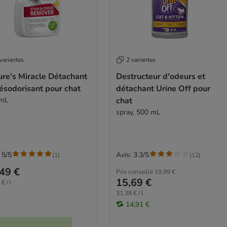
variantes
2 variantes
ure's Miracle Détachant
Destructeur d'odeurs et
ésodorisant pour chat
détachant Urine Off pour
 mL
chat
spray, 500 mL
 5/5
Avis: 3.3/5
(
1
)
(
12
)
49 €
Prix conseillé
19,99 €
15,69 €
€ / l
31,38 € / l
14,91 €