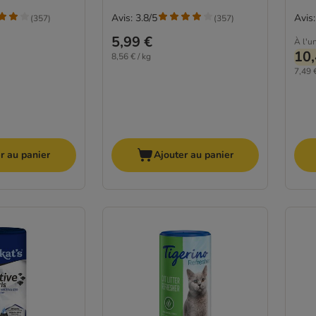
Avis: 3.8/5
Avis:
(
357
)
(
357
)
5,99 €
À l'un
10,
8,56 € / kg
7,49 €
r au panier
Ajouter au panier