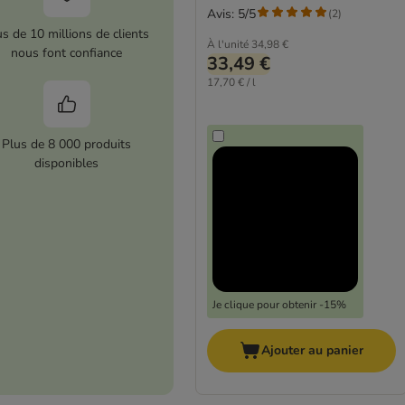
Avis: 5/5
(
2
)
us de 10 millions de clients
À l'unité
34,98 €
nous font confiance
33,49 €
17,70 € / l
Plus de 8 000 produits
disponibles
Je clique pour obtenir -15%
Ajouter au panier