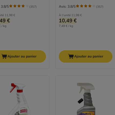
 3.8/5
Avis: 3.8/5
(
357
)
(
357
)
ité
11,98 €
À l'unité
11,98 €
49 €
10,49 €
 / kg
7,49 € / kg
Ajouter au panier
Ajouter au panier