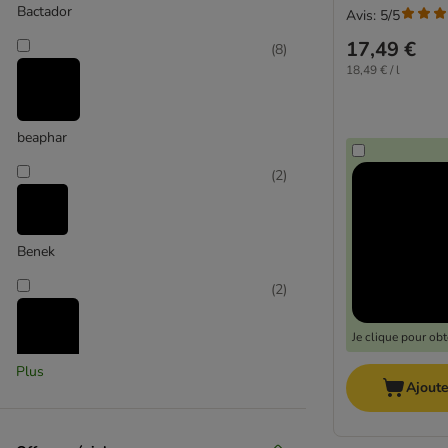
Bactador
Avis: 5/5
17,49 €
(
8
)
18,49 € / l
beaphar
(
2
)
Benek
(
2
)
Je clique pour ob
Plus
Biokat's
Ajoute
(
5
)