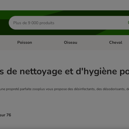
Rechercher
des
produits
Poisson
Oiseau
Cheval
Chat
Dérouler les catégories: Rongeur & Co
Dérouler les catégories: Poisson
Dérouler les 
s de nettoyage et d'hygiène p
une propreté parfaite zooplus vous propose des désinfectants, des désodorisants, d
sur 76
ve been changed