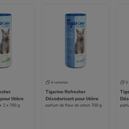
6 variantes
6 
esher
Tigerino Refresher
Tige
pour litière
Désodorisant pour litière
Déso
r 2 x 700 g
parfum de fleur de coton 700 g
parf