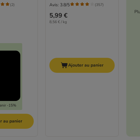
Avis: 3.8/5
(
2
)
(
357
)
Pl
5,99 €
8,56 € / kg
Ajouter au panier
tenir -15%
r au panier