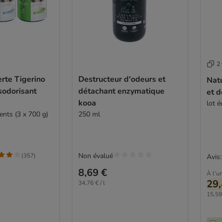
2 
rte Tigerino
Destructeur d'odeurs et
Nat
sodorisant
détachant enzymatique
et d
kooa
lot 
ents (3 x 700 g)
250 ml
Non évalué
(
357
)
Avis:
8,69 €
À l'un
29,
34,76 € / l
15,59 