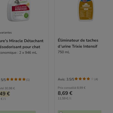
variantes
Éliminateur de taches
ure's Miracle Détachant
d’urine Trixie Intensif
ésodorisant pour chat
750 mL
économique : 2 x 946 mL
Avis: 3.5/5
(
4
)
 5/5
(
1
)
Prix conseillé
8,99 €
ité
30,98 €
8,69 €
49 €
11,59 € / l
€ / l