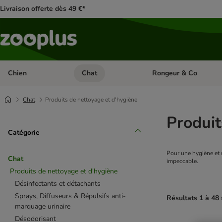
Livraison offerte dès 49 €*
Chien
Chat
Rongeur & Co
Dérouler les catégories: Chien
Dérouler les catégories: 
Chat
Produits de nettoyage et d'hygiène
Produit
Catégorie
Pour une hygiène et 
Chat
impeccable.
Produits de nettoyage et d'hygiène
Désinfectants et détachants
Sprays, Diffuseurs & Répulsifs anti-
Résultats 1 à 48 
marquage urinaire
Désodorisant
product items ha