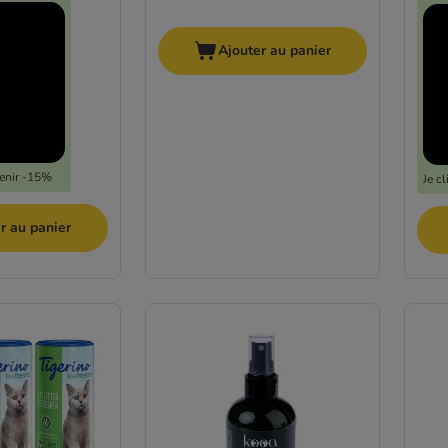
Ajouter au panier
tenir -15%
Je c
r au panier