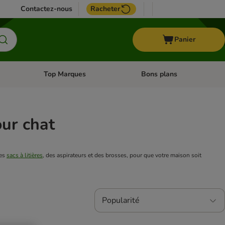
Contactez-nous
Racheter
Panier
Top Marques
Bons plans
catégories: Oiseau
Dérouler les catégories: Cheval
Dérouler les catégories: Top
our chat
es 
sacs à litières
, des aspirateurs et des brosses, pour que votre maison soit 
Popularité