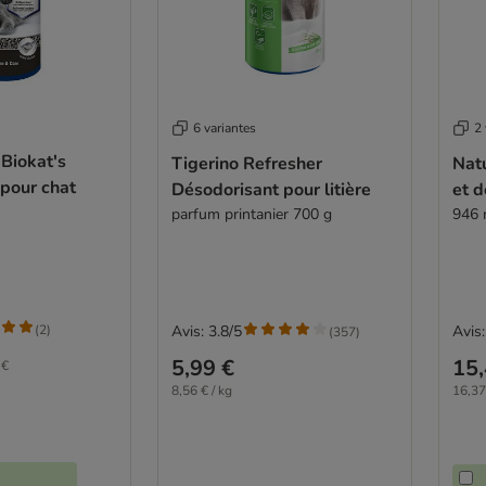
6 variantes
2 
Biokat's
Tigerino Refresher
Nat
 pour chat
Désodorisant pour litière
et d
parfum printanier 700 g
946
(
2
)
Avis: 3.8/5
Avis:
(
357
)
5,99 €
15,
 €
8,56 € / kg
16,37 