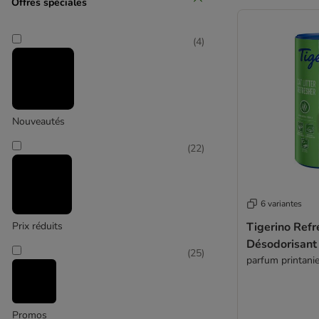
Offres spéciales
Catit
(
4
)
(
4
)
ferplast
Nouveautés
(
22
)
6 variantes
Prix réduits
Tigerino Refr
Désodorisant 
(
25
)
parfum printanie
Promos