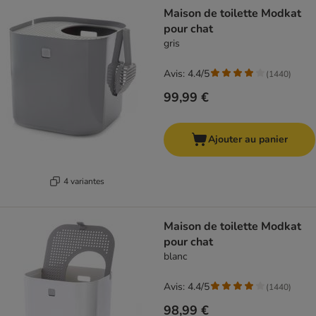
product items have been changed
Maison de toilette Modkat
pour chat
gris
Avis: 4.4/5
(
1440
)
99,99 €
Ajouter au panier
4 variantes
Maison de toilette Modkat
pour chat
blanc
Avis: 4.4/5
(
1440
)
98,99 €