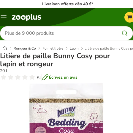
Livraison offerte dès 49 €*
Menu
Rechercher
des
produits
Rongeur & Co
Foin et litière
Lapin
Litière de paille Bunny Cosy p
Litière de paille Bunny Cosy pour
lapin et rongeur
20 L
Écrivez un avis
(
0
)