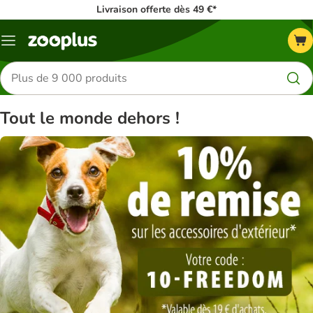
Livraison offerte dès 49 €*
Menu
Rechercher
des
produits
Tout le monde dehors !