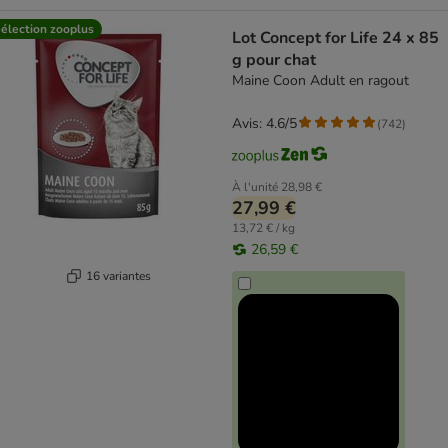
élection zooplus
Lot Concept for Life 24 x 85
g pour chat
Maine Coon Adult en ragout
Avis: 4.6/5
(
742
)
À l'unité
28,98 €
27,99 €
13,72 € / kg
26,59 €
16 variantes