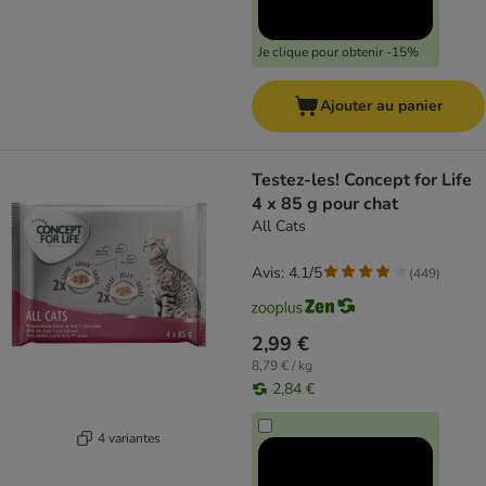
Je clique pour obtenir -15%
Ajouter au panier
Testez-les! Concept for Life
4 x 85 g pour chat
All Cats
Avis: 4.1/5
(
449
)
2,99 €
8,79 € / kg
2,84 €
4 variantes