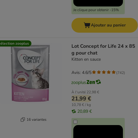
Je clique pour obtenir -15%
Ajouter au panier
élection zooplus
Lot Concept for Life 24 x 85
g pour chat
Kitten en sauce
Avis: 4.6/5
(
742
)
À l'unité
22,98 €
21,99 €
10,78 € / kg
20,89 €
16 variantes