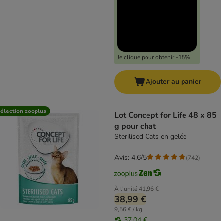
Je clique pour obtenir -15%
Ajouter au panier
élection zooplus
Lot Concept for Life 48 x 85
g pour chat
Sterilised Cats en gelée
Avis: 4.6/5
(
742
)
À l'unité
41,96 €
38,99 €
9,56 € / kg
37,04 €