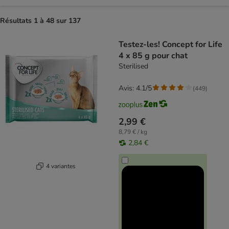
Résultats 1 à 48 sur 137
product items have been changed
Testez-les! Concept for Life
4 x 85 g pour chat
Sterilised
Avis: 4.1/5
(
449
)
2,99 €
8,79 € / kg
2,84 €
4 variantes