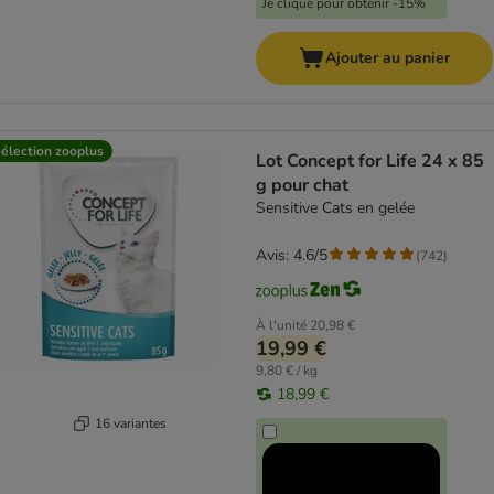
Je clique pour obtenir -15%
Ajouter au panier
élection zooplus
Lot Concept for Life 24 x 85
g pour chat
Sensitive Cats en gelée
Avis: 4.6/5
(
742
)
À l'unité
20,98 €
19,99 €
9,80 € / kg
18,99 €
16 variantes