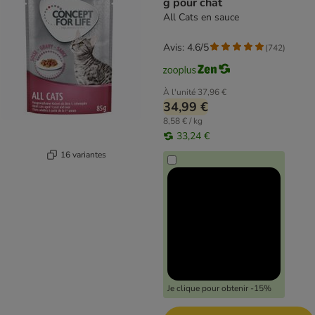
g pour chat
All Cats en sauce
Avis: 4.6/5
(
742
)
À l'unité
37,96 €
34,99 €
8,58 € / kg
33,24 €
16 variantes
Je clique pour obtenir -15%