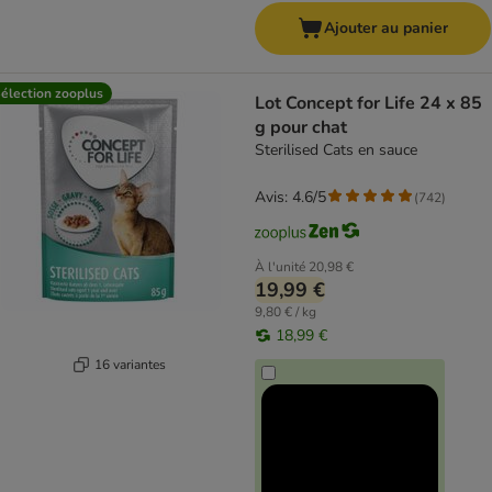
Ajouter au panier
élection zooplus
Lot Concept for Life 24 x 85
g pour chat
Sterilised Cats en sauce
Avis: 4.6/5
(
742
)
À l'unité
20,98 €
19,99 €
9,80 € / kg
18,99 €
16 variantes