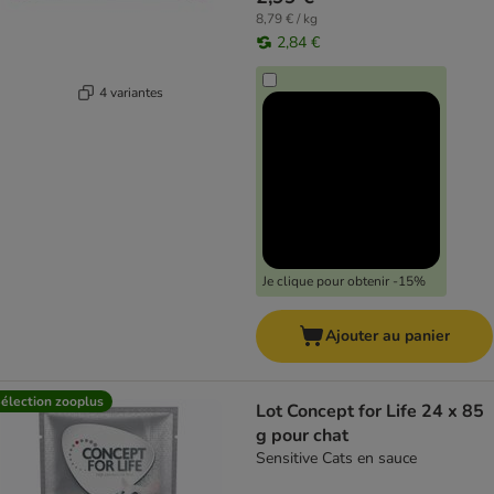
8,79 € / kg
2,84 €
4 variantes
Je clique pour obtenir -15%
Ajouter au panier
élection zooplus
Lot Concept for Life 24 x 85
g pour chat
Sensitive Cats en sauce