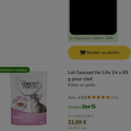
Je clique pour obtenir -20%
Ajouter au panier
élection zooplus
Lot Concept for Life 24 x 85
g pour chat
Kitten en gelée
Avis: 4.6/5
(
742
)
À l'unité
22,98 €
21,99 €
10,78 € / kg