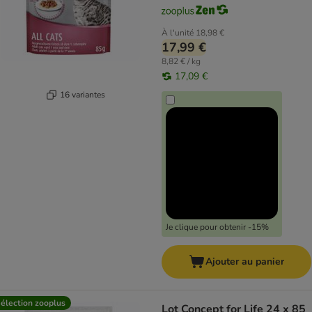
À l'unité
18,98 €
17,99 €
8,82 € / kg
17,09 €
16 variantes
Je clique pour obtenir -15%
Ajouter au panier
élection zooplus
Lot Concept for Life 24 x 85