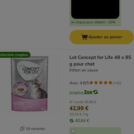
Je clique pour obtenir -15%
Ajouter au panier
élection zooplus
Lot Concept for Life 48 x 85
g pour chat
Kitten en sauce
Avis: 4.6/5
(
742
)
À l'unité
45,96 €
42,99 €
10,54 € / kg
40,84 €
16 variantes