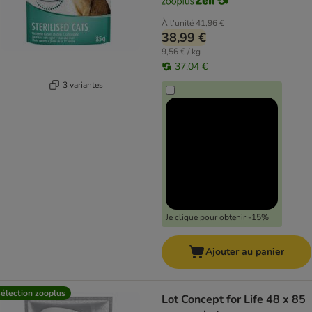
À l'unité
41,96 €
38,99 €
9,56 € / kg
37,04 €
3 variantes
Je clique pour obtenir -15%
Ajouter au panier
élection zooplus
Lot Concept for Life 48 x 85