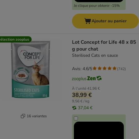
Je clique pour obtenir -15%
Ajouter au panier
élection zooplus
Lot Concept for Life 48 x 85
g pour chat
Sterilised Cats en sauce
Avis: 4.6/5
(
742
)
À l'unité
41,96 €
38,99 €
9,56 € / kg
37,04 €
16 variantes