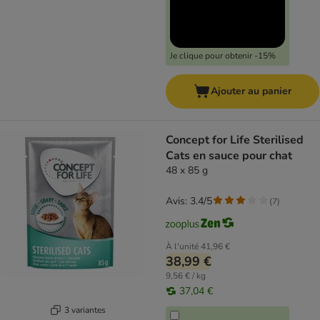
Je clique pour obtenir -15%
Ajouter au panier
Concept for Life Sterilised
Cats en sauce pour chat
48 x 85 g
Avis: 3.4/5
(
7
)
À l'unité
41,96 €
38,99 €
9,56 € / kg
37,04 €
3 variantes