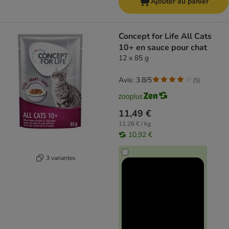
Ajouter au panier
Concept for Life All Cats
10+ en sauce pour chat
12 x 85 g
Avis: 3.8/5
(
5
)
11,49 €
11,26 € / kg
10,92 €
3 variantes