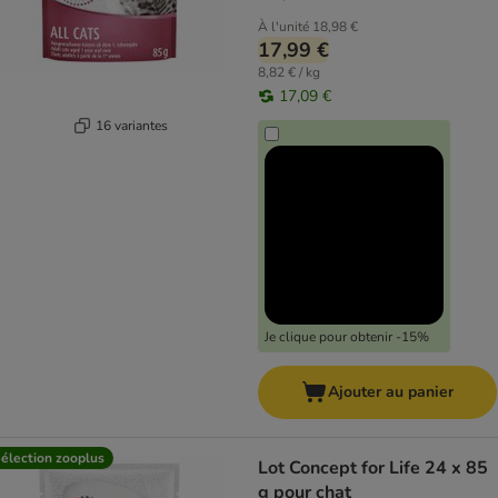
À l'unité
18,98 €
17,99 €
8,82 € / kg
17,09 €
16 variantes
Je clique pour obtenir -15%
Ajouter au panier
élection zooplus
Lot Concept for Life 24 x 85
g pour chat