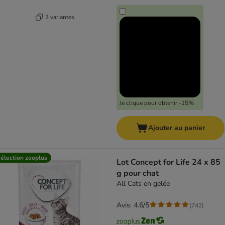
3 variantes
Je clique pour obtenir -15%
Ajouter au panier
élection zooplus
Lot Concept for Life 24 x 85
g pour chat
All Cats en gelée
Avis: 4.6/5
(
742
)