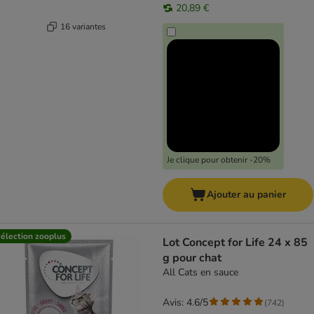
20,89 €
16 variantes
Je clique pour obtenir -20%
Ajouter au panier
élection zooplus
Lot Concept for Life 24 x 85
g pour chat
All Cats en sauce
Avis: 4.6/5
(
742
)