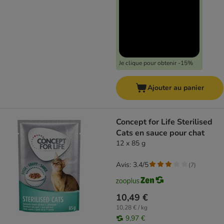
Je clique pour obtenir -15%
Ajouter au panier
Concept for Life Sterilised
Cats en sauce pour chat
12 x 85 g
Avis: 3.4/5
(
7
)
10,49 €
10,28 € / kg
9,97 €