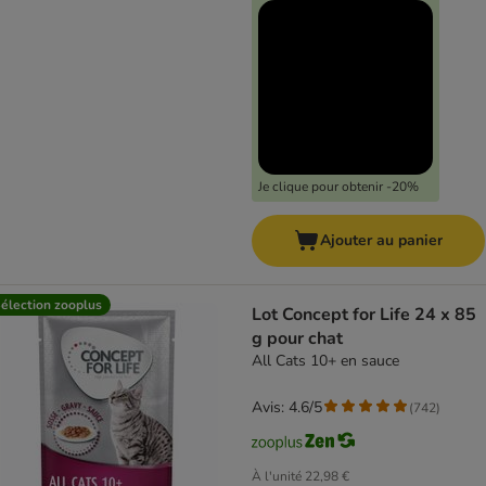
Je clique pour obtenir -20%
Ajouter au panier
élection zooplus
Lot Concept for Life 24 x 85
g pour chat
All Cats 10+ en sauce
Avis: 4.6/5
(
742
)
À l'unité
22,98 €