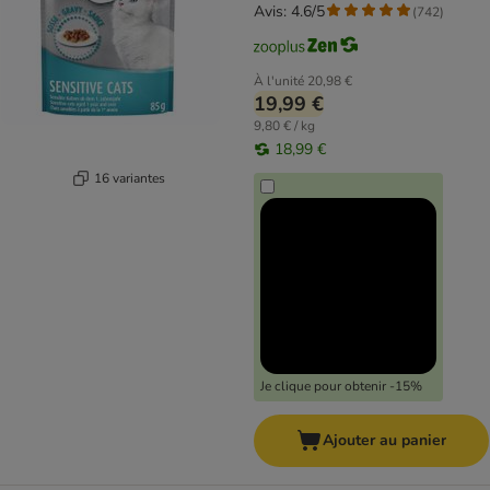
Avis: 4.6/5
(
742
)
À l'unité
20,98 €
19,99 €
9,80 € / kg
18,99 €
16 variantes
Je clique pour obtenir -15%
Ajouter au panier