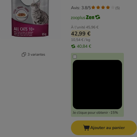
Avis: 3.8/5
(
5
)
À l'unité
45,96 €
42,99 €
10,54 € / kg
40,84 €
3 variantes
Je clique pour obtenir -15%
Ajouter au panier