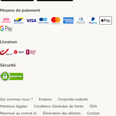
Moyens de paiement
Payconiq Payment Method
bancontact Payment Method
Visa Payment Method
carte bleue Payment Method
Master card Payment Method
American express Payment Meth
Diners club Payment Met
Paypal Payment 
Apple Pa
Google Pay Payment Method
Livraison
Bpost Shipping Method
DPD Shipping Method
Mondial relay Shipping Method
Sécurité
Security
Qui sommes-nous ?
Emplois
Corporate website
Mentions légales
Conditions Générales de Vente
DSA
Renoncer au contrat ici
Élimination des déchets
Contact