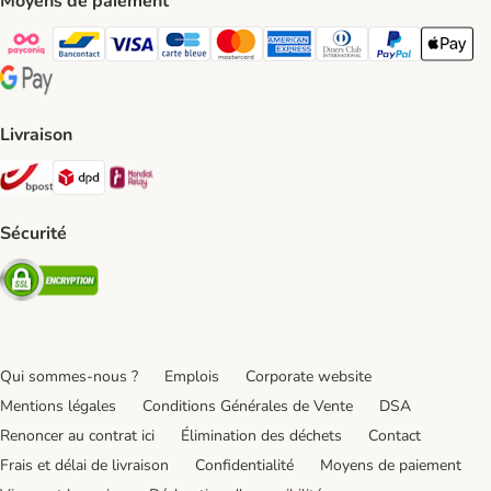
Moyens de paiement
Payconiq Payment Method
bancontact Payment Method
Visa Payment Method
carte bleue Payment Method
Master card Payment Method
American express Payment Meth
Diners club Payment Met
Paypal Payment 
Apple Pa
Google Pay Payment Method
Livraison
Bpost Shipping Method
DPD Shipping Method
Mondial relay Shipping Method
Sécurité
Security
Qui sommes-nous ?
Emplois
Corporate website
Mentions légales
Conditions Générales de Vente
DSA
Renoncer au contrat ici
Élimination des déchets
Contact
Frais et délai de livraison
Confidentialité
Moyens de paiement