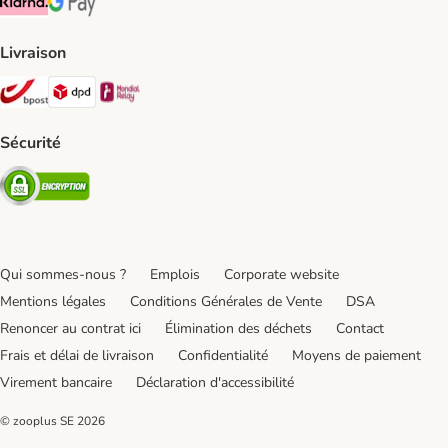
Klarna Payment Method
Google Pay Payment Method
Livraison
Bpost Shipping Method
DPD Shipping Method
Mondial relay Shipping Method
Sécurité
Security
Qui sommes-nous ?
Emplois
Corporate website
Mentions légales
Conditions Générales de Vente
DSA
Renoncer au contrat ici
Élimination des déchets
Contact
Frais et délai de livraison
Confidentialité
Moyens de paiement
Virement bancaire
Déclaration d'accessibilité
© zooplus SE
2026