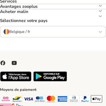
Services
Avantages zooplus
Acheter malin
Sélectionnez votre pays
Belgique / fr
Moyens de paiement
Payconiq Payment Method
bancontact Payment Method
Visa Payment Method
carte bleue Payment Method
Master card Payment Method
American express Payment Meth
Diners club Payment Met
Paypal Payment 
Apple Pa